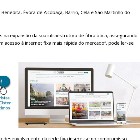
, Benedita, Évora de Alcobaça, Bárrio, Cela e São Martinho do
 na expansão da sua infraestrutura de fibra ótica, assegurando
am acesso à internet fixa mais rápida do mercado”, pode ler-se
lanos de Assinatu
 assinante do Região de Cister e ajude-nos a manter este serviço 
Sendo assinante terá acesso a todos os conteúdos exclusivos e versões digitais.
no desenvolvimento da rede fixa insere-se no compromisso