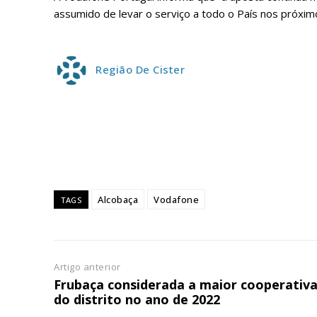
assumido de levar o serviço a todo o País nos próxim
Região De Cister
ASSIN
IMPR
3
12 m
Edição em papel ent
Alcobaça
Vodafone
TAGS
em sua casa
Acesso ao conteúdo
Acesso aos conteúd
Artigo anterior
assinantes
Frubaça considerada a maior cooperativ
Ofertas para assina
do distrito no ano de 2022