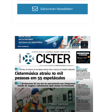
Subscrever Newsletter!
ra
público!