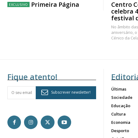
Primeira Página
Centro C
celebra 
festival 
No âmbito das
aniversário, o
Cénico da Cel
Fique atento!
Editori
Últimas
Subscrever newsletter!
Sociedade
Educação
Cultura
Economia
Desporto