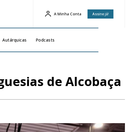
A Minha Conta
Assine já!
Autárquicas
Podcasts
guesias de Alcobaça