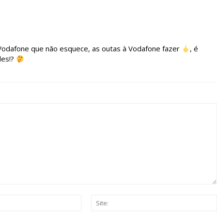
 o plano
Vodafone que não esquece, as outas à Vodafone fazer
, é
des!?
Email:*