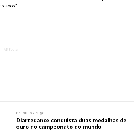
Escolha o plano de assinatura desejado:
os anos”.
ATURA
ASSI
ESSA
DIGITA
2
€
1
AD Footer
eses
12 
regue à Quinta-feira
Acesso ao conteúd
Acesso aos conteúd
 online
assinantes
os Exclusivos para
Ofertas para assin
Próximo artigo
a
Diartedance conquista duas medalhas de
tura anual
ouro no campeonato do mundo
Escolha