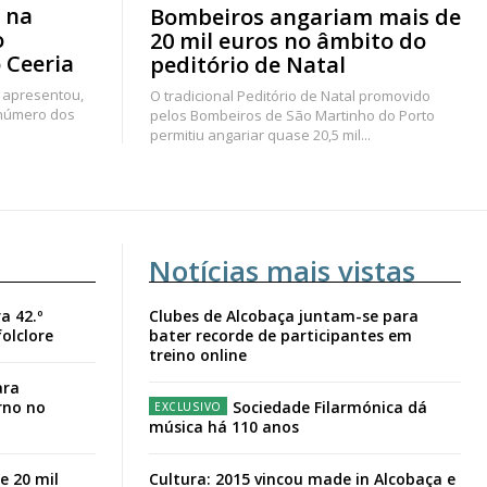
 na
Bombeiros angariam mais de
o
20 mil euros no âmbito do
 Ceeria
peditório de Natal
 apresentou,
O tradicional Peditório de Natal promovido
 número dos
pelos Bombeiros de São Martinho do Porto
permitiu angariar quase 20,5 mil...
Notícias mais vistas
a 42.º
Clubes de Alcobaça juntam-se para
folclore
bater recorde de participantes em
treino online
ara
rno no
Sociedade Filarmónica dá
música há 110 anos
e 20 mil
Cultura: 2015 vincou made in Alcobaça e