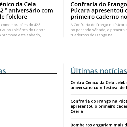
énico da Cela
Confraria do Frango
42.º aniversário com
Púcara apresentou 
de folclore
primeiro caderno no
 comemorações do 42.º
A Confraria do Frango na Púcara
 Grupo Folclórico do Centro
no passado sábado, o primeiro
a promove este sábado,...
“Cadernos do Frango na...
as
Últimas notícias
Centro Cénico da Cela celebr
aniversário com festival de 
Confraria do Frango na Púc
apresentou o primeiro cade
Ceeria
Bombeiros angariam mais d