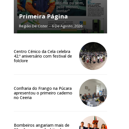
Primeira Página
Região De Cister
-
6 De Agosto, 2026
NATURA
L ANUAL
6
€
Centro Cénico da Cela celebra
42.º aniversário com festival de
folclore
meses
o online
Confraria do Frango na Púcara
os Exclusivos para
apresentou o primeiro caderno
no Ceeria
atura anual
 o plano
Bombeiros angariam mais de