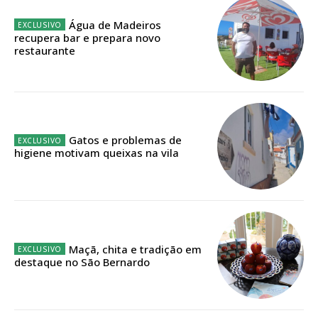
ASSINATURA
Água de Madeiros
recupera bar e prepara novo
IMPRESSA
restaurante
32
€
12 meses
Gatos e problemas de
higiene motivam queixas na vila
Edição em papel entregue à Quinta-feira em sua
casa
Acesso ao conteúdo online
Acesso aos conteúdos Exclusivos para
assinantes
Maçã, chita e tradição em
Ofertas para assinatura anual
destaque no São Bernardo
Escolha o plano