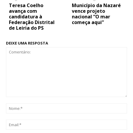
Teresa Coelho
Município da Nazaré
avança com
vence projeto
candidatura à
nacional “O mar
Federação Distrital
começa aqui”
de Leiria do PS
DEIXE UMA RESPOSTA
Comentário:
No
Ema