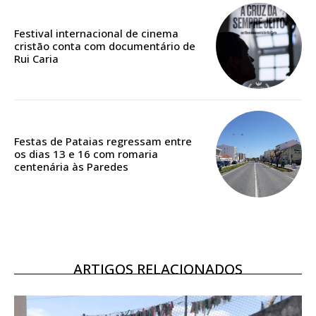
Festival internacional de cinema
cristão conta com documentário de
ASSINATURA
Rui Caria
DIGITAL ANUAL
16
€
12 meses
Festas de Pataias regressam entre
os dias 13 e 16 com romaria
centenária às Paredes
Acesso ao conteúdo online
Acesso aos conteúdos Exclusivos para
assinantes
Ofertas para assinatura anual
ARTIGOS RELACIONADOS
Escolha o plano