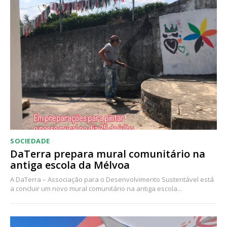
SOCIEDADE
DaTerra prepara mural comunitário na
antiga escola da Mélvoa
A DaTerra – Associação para o Desenvolvimento Sustentável está
a concluir um novo mural comunitário na antiga escola...