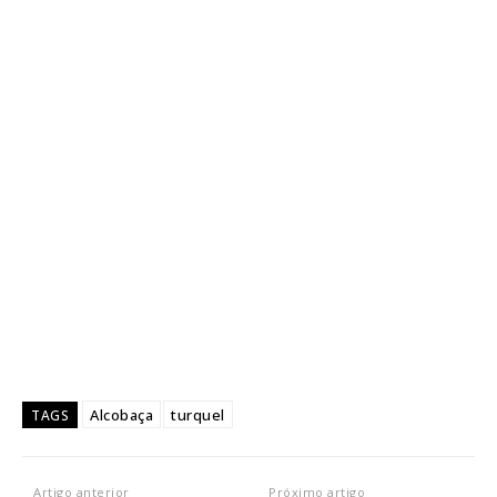
Alcobaça
turquel
TAGS
Artigo anterior
Próximo artigo