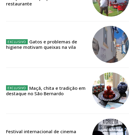
restaurante
Faça-se assinante do Região de Cister e ajude-nos a manter este serviço
público!
Sendo assinante terá acesso a todos os conteúdos exclusivos e versões
digitais.
Escolha o plano de assinatura desejado:
Gatos e problemas de
higiene motivam queixas na vila
ASSINATURA
IMPRESSA
32
€
Maçã, chita e tradição em
destaque no São Bernardo
12 meses
Edição em papel entregue à Quinta-feira em sua
Festival internacional de cinema
casa