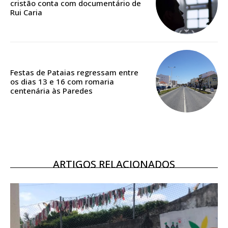
cristão conta com documentário de
Rui Caria
Acesso ao conteúdo online
Acesso aos conteúdos Exclusivos para
assinantes
Ofertas para assinatura anual
Festas de Pataias regressam entre
Escolha o plano
os dias 13 e 16 com romaria
centenária às Paredes
ASSINATURA
DIGITAL ANUAL
ARTIGOS RELACIONADOS
16
€
12 meses