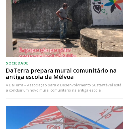
Acesso ao conteúdo online
Acesso aos conteúdos Exclusivos para
assinantes
Ofertas para assinatura anual
Escolha o plano
SOCIEDADE
DaTerra prepara mural comunitário na
antiga escola da Mélvoa
A DaTerra – Associação para o Desenvolvimento Sustentável está
a concluir um novo mural comunitário na antiga escola...