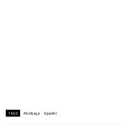
Alcobaça
Epadrc
TAGS