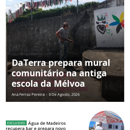
DaTerra prepara mural
comunitário na antiga
escola da Mélvoa
Ana Ferraz Pereira
-
6 De Agosto, 2026
Planos de Assinatura
Água de Madeiros
recupera bar e prepara novo