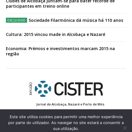
Clubes de Alcobaça juntam-se para bater recorde de
participantes em treino online
Sociedade Filarmónica dá música há 110 anos
Cultura: 2015 vincou made in Alcobaça e Nazaré
Economia: Prémios e investimentos marcam 2015 na
região
Jornal de Alcobaça, Nazaré e Porto de Mós
Estatuto Editorial
Contactos
Política de Privacidade
Conta de Registo
Edição Impressa
Este site utiliza cookies para permitir uma melhor experiência
por parte do utilizador. Ao navegar no site estará a consentir a
sua utilização.