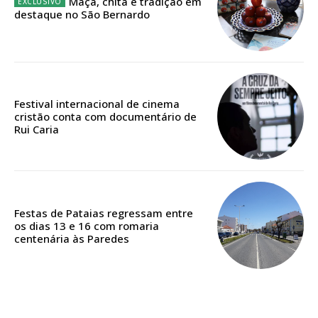
Maçã, chita e tradição em
destaque no São Bernardo
Edição em papel entregue à Quinta-feira em sua
casa
Acesso ao conteúdo online
Acesso aos conteúdos Exclusivos para
Festival internacional de cinema
assinantes
cristão conta com documentário de
Rui Caria
Ofertas para assinatura anual
Escolha o plano
Festas de Pataias regressam entre
os dias 13 e 16 com romaria
centenária às Paredes
ASSINATURA
DIGITAL ANUAL
16
€