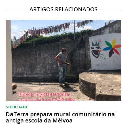
12 meses
ARTIGOS RELACIONADOS
Acesso ao conteúdo online
Acesso aos conteúdos Exclusivos para
assinantes
Ofertas para assinatura anual
Escolha o plano
SOCIEDADE
DaTerra prepara mural comunitário na
antiga escola da Mélvoa