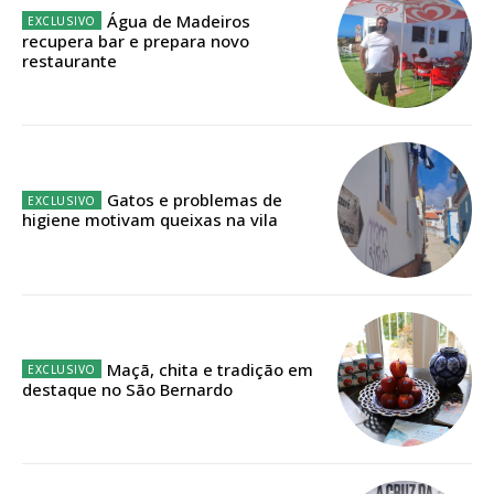
Água de Madeiros
recupera bar e prepara novo
Faça-se assinante do Região de Cister e ajude-nos a manter este serviço
restaurante
público!
Sendo assinante terá acesso a todos os conteúdos exclusivos e versões
digitais.
Escolha o plano de assinatura desejado:
Gatos e problemas de
higiene motivam queixas na vila
ASSINATURA
IMPRESSA
32
€
Maçã, chita e tradição em
destaque no São Bernardo
12 meses
Edição em papel entregue à Quinta-feira em sua