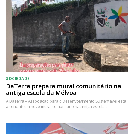
Acesso ao conteúdo online
Acesso aos conteúdos Exclusivos para
assinantes
Ofertas para assinatura anual
Escolha o plano
SOCIEDADE
DaTerra prepara mural comunitário na
antiga escola da Mélvoa
A DaTerra – Associação para o Desenvolvimento Sustentável está
a concluir um novo mural comunitário na antiga escola...