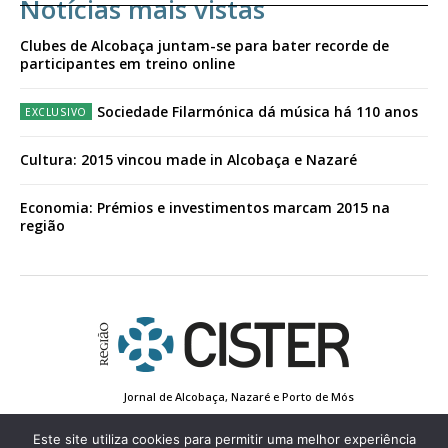
Notícias mais vistas
Clubes de Alcobaça juntam-se para bater recorde de
participantes em treino online
Sociedade Filarmónica dá música há 110 anos
Cultura: 2015 vincou made in Alcobaça e Nazaré
Economia: Prémios e investimentos marcam 2015 na
região
Jornal de Alcobaça, Nazaré e Porto de Mós
Estatuto Editorial
Contactos
Política de Privacidade
Conta de Registo
Edição Impressa
Este site utiliza cookies para permitir uma melhor experiência