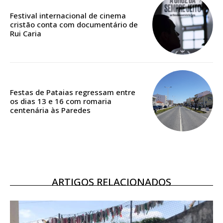
casa
Festival internacional de cinema
cristão conta com documentário de
Acesso ao conteúdo online
Rui Caria
Acesso aos conteúdos Exclusivos para
assinantes
Ofertas para assinatura anual
Escolha o plano
Festas de Pataias regressam entre
os dias 13 e 16 com romaria
centenária às Paredes
ASSINATURA
DIGITAL ANUAL
16
€
ARTIGOS RELACIONADOS
12 meses