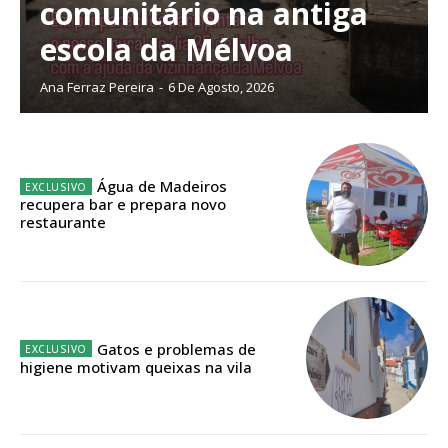
comunitário na antiga
escola da Mélvoa
Ana Ferraz Pereira
-
6 De Agosto, 2026
ASSINATURA
IMPRESSA
32
€
Água de Madeiros
recupera bar e prepara novo
12 meses
restaurante
Edição em papel entregue à Quinta-feira em sua
casa
Gatos e problemas de
Acesso ao conteúdo online
higiene motivam queixas na vila
Acesso aos conteúdos Exclusivos para
assinantes
Ofertas para assinatura anual