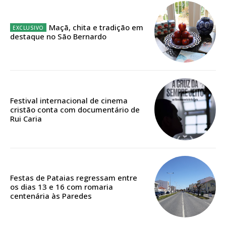
Escolha o plano
Maçã, chita e tradição em
destaque no São Bernardo
ASSINATURA
DIGITAL ANUAL
Festival internacional de cinema
16
€
cristão conta com documentário de
Rui Caria
12 meses
Festas de Pataias regressam entre
Acesso ao conteúdo online
os dias 13 e 16 com romaria
Acesso aos conteúdos Exclusivos para
centenária às Paredes
assinantes
Ofertas para assinatura anual