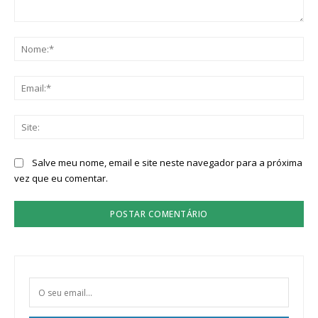
Comentário:
No
Ema
Sit
Salve meu nome, email e site neste navegador para a próxima
vez que eu comentar.