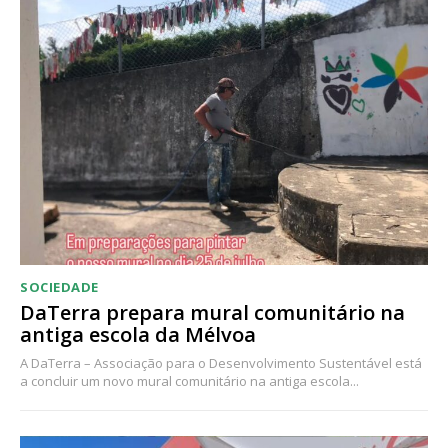
SOCIEDADE
DaTerra prepara mural comunitário na
antiga escola da Mélvoa
A DaTerra – Associação para o Desenvolvimento Sustentável está
a concluir um novo mural comunitário na antiga escola...