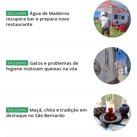
Edição em papel entregue à Quinta-feira em sua
casa
Água de Madeiros
recupera bar e prepara novo
Acesso ao conteúdo online
restaurante
Acesso aos conteúdos Exclusivos para
assinantes
Ofertas para assinatura anual
Escolha o plano
Gatos e problemas de
higiene motivam queixas na vila
ASSINATURA
DIGITAL ANUAL
16
€
Maçã, chita e tradição em
destaque no São Bernardo
12 meses