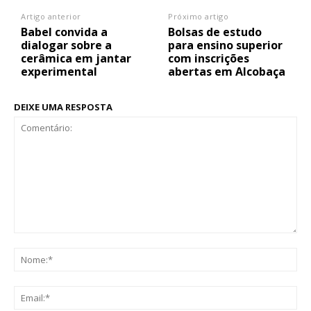
Artigo anterior
Próximo artigo
Babel convida a
Bolsas de estudo
dialogar sobre a
para ensino superior
cerâmica em jantar
com inscrições
experimental
abertas em Alcobaça
DEIXE UMA RESPOSTA
Comentário:
No
Ema