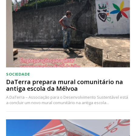
Acesso ao conteúdo online
Acesso aos conteúdos Exclusivos para
assinantes
Ofertas para assinatura anual
Escolha o plano
SOCIEDADE
DaTerra prepara mural comunitário na
antiga escola da Mélvoa
A DaTerra – Associação para o Desenvolvimento Sustentável está
a concluir um novo mural comunitário na antiga escola...