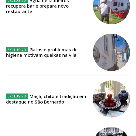
Água de Madeiros
recupera bar e prepara novo
Faça-se assinante do Região de Cister e ajude-nos a manter este serviço
restaurante
público!
Sendo assinante terá acesso a todos os conteúdos exclusivos e versões
digitais.
Escolha o plano de assinatura desejado:
Gatos e problemas de
higiene motivam queixas na vila
ASSINATURA
IMPRESSA
32
€
Maçã, chita e tradição em
destaque no São Bernardo
12 meses
Edição em papel entregue à Quinta-feira em sua