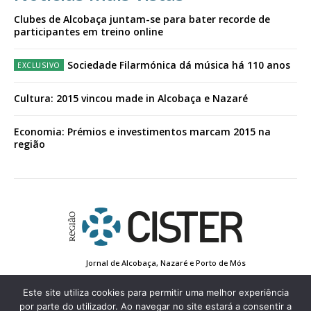
Clubes de Alcobaça juntam-se para bater recorde de
participantes em treino online
Sociedade Filarmónica dá música há 110 anos
Cultura: 2015 vincou made in Alcobaça e Nazaré
Economia: Prémios e investimentos marcam 2015 na
região
Jornal de Alcobaça, Nazaré e Porto de Mós
Estatuto Editorial
Contactos
Política de Privacidade
Conta de Registo
Edição Impressa
Este site utiliza cookies para permitir uma melhor experiência
por parte do utilizador. Ao navegar no site estará a consentir a