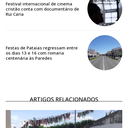
Festival internacional de cinema
casa
cristão conta com documentário de
Acesso ao conteúdo online
Rui Caria
Acesso aos conteúdos Exclusivos para
assinantes
Ofertas para assinatura anual
Festas de Pataias regressam entre
Escolha o plano
os dias 13 e 16 com romaria
centenária às Paredes
ASSINATURA
DIGITAL ANUAL
16
€
ARTIGOS RELACIONADOS
12 meses