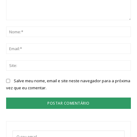
Comentário:
No
Ema
Sit
Salve meu nome, email e site neste navegador para a próxima
vez que eu comentar.