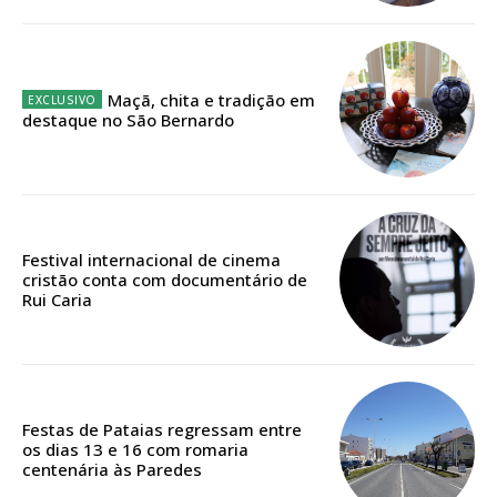
16
€
12 meses
Maçã, chita e tradição em
destaque no São Bernardo
Acesso ao conteúdo online
Acesso aos conteúdos Exclusivos para
assinantes
Ofertas para assinatura anual
Festival internacional de cinema
cristão conta com documentário de
Rui Caria
Escolha o plano
Festas de Pataias regressam entre
os dias 13 e 16 com romaria
centenária às Paredes