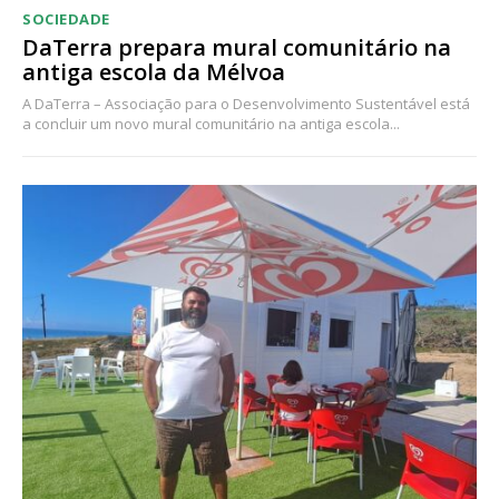
SOCIEDADE
DaTerra prepara mural comunitário na
antiga escola da Mélvoa
A DaTerra – Associação para o Desenvolvimento Sustentável está
a concluir um novo mural comunitário na antiga escola...