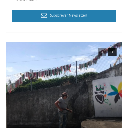
Subscrever Newsletter!
Planos de Assinatura
Faça-se assinante do Região de Cister e ajude-nos a manter este serviço
público!
Sendo assinante terá acesso a todos os conteúdos exclusivos e versões
digitais.
Escolha o plano de assinatura desejado:
ASSINATURA
IMPRESSA
32
€