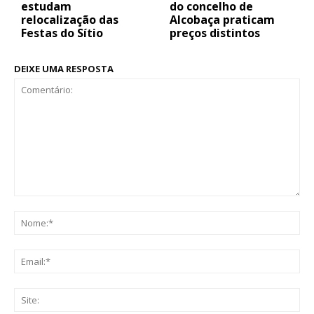
estudam
do concelho de
relocalização das
Alcobaça praticam
Festas do Sítio
preços distintos
DEIXE UMA RESPOSTA
Comentário:
No
Ema
Sit