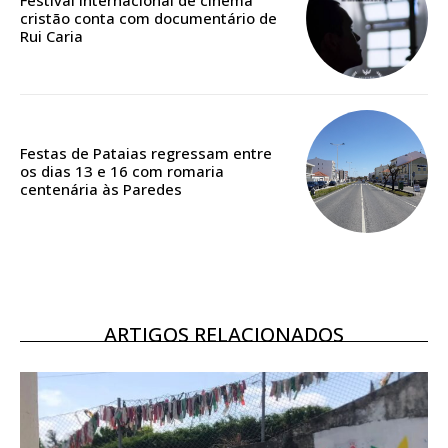
Festival internacional de cinema
cristão conta com documentário de
Acesso ao conteúdo online
Rui Caria
Acesso aos conteúdos Exclusivos para
assinantes
Ofertas para assinatura anual
Festas de Pataias regressam entre
Escolha o plano
os dias 13 e 16 com romaria
centenária às Paredes
ARTIGOS RELACIONADOS