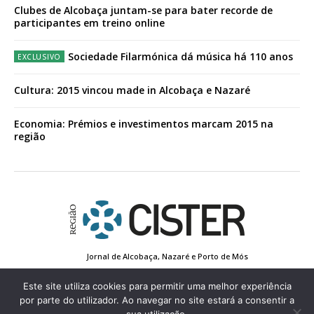
Clubes de Alcobaça juntam-se para bater recorde de
participantes em treino online
Sociedade Filarmónica dá música há 110 anos
Cultura: 2015 vincou made in Alcobaça e Nazaré
Economia: Prémios e investimentos marcam 2015 na
região
Jornal de Alcobaça, Nazaré e Porto de Mós
Estatuto Editorial
Contactos
Política de Privacidade
Conta de Registo
Edição Impressa
Este site utiliza cookies para permitir uma melhor experiência
por parte do utilizador. Ao navegar no site estará a consentir a