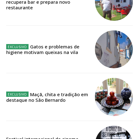
recupera bar e prepara novo
casa
restaurante
Acesso ao conteúdo online
Acesso aos conteúdos Exclusivos para
assinantes
Ofertas para assinatura anual
Gatos e problemas de
Escolha o plano
higiene motivam queixas na vila
ASSINATURA
DIGITAL ANUAL
Maçã, chita e tradição em
destaque no São Bernardo
16
€
12 meses