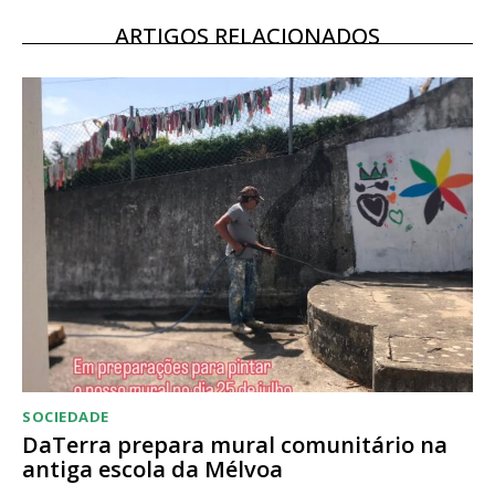
12 meses
ARTIGOS RELACIONADOS
Acesso ao conteúdo online
Acesso aos conteúdos Exclusivos para
assinantes
Ofertas para assinatura anual
Escolha o plano
SOCIEDADE
DaTerra prepara mural comunitário na
antiga escola da Mélvoa