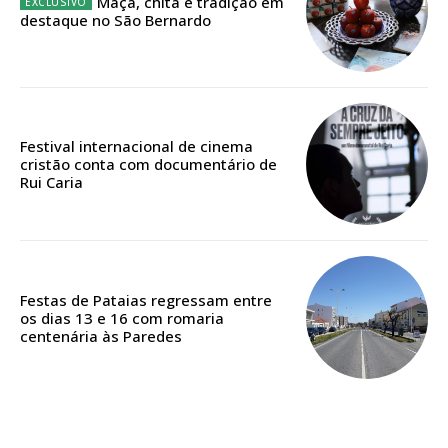
Maçã, chita e tradição em
destaque no São Bernardo
Edição em papel entregue à Quinta-feira em sua
casa
Acesso ao conteúdo online
Acesso aos conteúdos Exclusivos para
Festival internacional de cinema
assinantes
cristão conta com documentário de
Rui Caria
Ofertas para assinatura anual
Escolha o plano
Festas de Pataias regressam entre
os dias 13 e 16 com romaria
centenária às Paredes
ASSINATURA
DIGITAL ANUAL
16
€