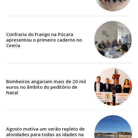
32
€
12 meses
Confraria do Frango na Púcara
apresentou o primeiro caderno no
Ceeria
Edição em papel entregue à Quinta-feira em sua
casa
Acesso ao conteúdo online
Acesso aos conteúdos Exclusivos para
assinantes
Bombeiros angariam mais de 20 mil
euros no âmbito do peditório de
Ofertas para assinatura anual
Natal
Escolha o plano
Agosto motiva um verão repleto de
atividades para todas as idades na