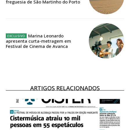
freguesia de São Martinho do Porto
ASSINATURA
DIGITAL ANUAL
16
€
12 meses
Marina Leonardo
apresenta curta-metragem em
Festival de Cinema de Avanca
Acesso ao conteúdo online
Acesso aos conteúdos Exclusivos para
assinantes
Ofertas para assinatura anual
ARTIGOS RELACIONADOS
Escolha o plano