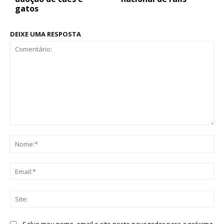
gatos
DEIXE UMA RESPOSTA
Comentário:
No
Ema
Sit
Salve meu nome, email e site neste navegador para a próxima