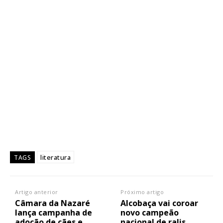
literatura
TAGS
Artigo anterior
Próximo artigo
Câmara da Nazaré
Alcobaça vai coroar
lança campanha de
novo campeão
adoção de cães e
nacional de ralis