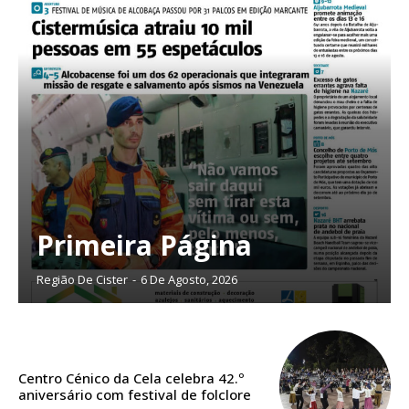
Planos de Assinatura
Faça-se assinante do Região de Cister e ajude-nos a manter este serviço
público!
Primeira Página
Sendo assinante terá acesso a todos os conteúdos exclusivos e versões
digitais.
Escolha o plano de assinatura desejado:
Região De Cister
-
6 De Agosto, 2026
ASSINATURA
Centro Cénico da Cela celebra 42.º
aniversário com festival de folclore
IMPRESSA