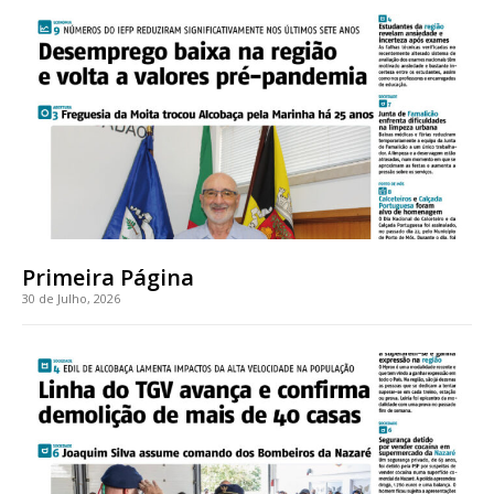
Faça-se assinante do Região de Cister e ajude-nos a manter este serviço
público!
Sendo assinante terá acesso a todos os conteúdos exclusivos e versões
digitais.
Escolha o plano de assinatura desejado:
Primeira Página
ASSINATURA
30 de Julho, 2026
IMPRESSA
32
€
12 meses