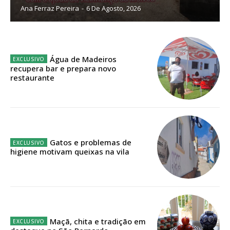
Ana Ferraz Pereira
-
6 De Agosto, 2026
Planos de Assinatura
Faça-se assinante do Região de Cister e ajude-nos a manter este serviço
público!
Água de Madeiros
recupera bar e prepara novo
Sendo assinante terá acesso a todos os conteúdos exclusivos e versões
restaurante
digitais.
Escolha o plano de assinatura desejado:
Gatos e problemas de
ASSINATURA
higiene motivam queixas na vila
IMPRESSA
32
€
12 meses
Maçã, chita e tradição em