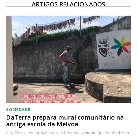
12 meses
ARTIGOS RELACIONADOS
Acesso ao conteúdo online
Acesso aos conteúdos Exclusivos para
assinantes
Ofertas para assinatura anual
Escolha o plano
SOCIEDADE
DaTerra prepara mural comunitário na
antiga escola da Mélvoa
A DaTerra – Associação para o Desenvolvimento Sustentável está