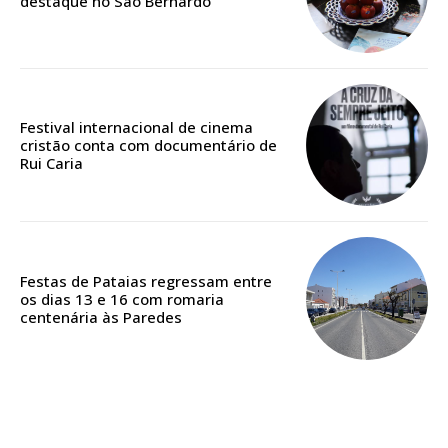
destaque no São Bernardo
Edição em papel entregue à Quinta-feira em sua
casa
Acesso ao conteúdo online
Acesso aos conteúdos Exclusivos para
Festival internacional de cinema
cristão conta com documentário de
assinantes
Rui Caria
Ofertas para assinatura anual
Escolha o plano
Festas de Pataias regressam entre
os dias 13 e 16 com romaria
centenária às Paredes
ASSINATURA
DIGITAL ANUAL
16
€