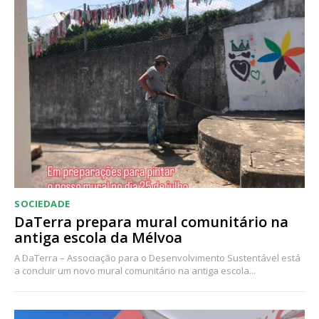
Acesso ao conteúdo online
Acesso aos conteúdos Exclusivos para
assinantes
Ofertas para assinatura anual
Escolha o plano
SOCIEDADE
DaTerra prepara mural comunitário na
antiga escola da Mélvoa
A DaTerra – Associação para o Desenvolvimento Sustentável está
a concluir um novo mural comunitário na antiga escola...