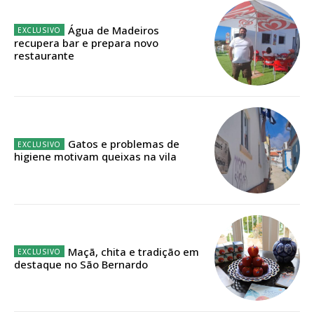
Água de Madeiros
Faça-se assinante do Região de Cister e ajude-nos a manter este serviço
recupera bar e prepara novo
público!
restaurante
Sendo assinante terá acesso a todos os conteúdos exclusivos e versões
digitais.
Escolha o plano de assinatura desejado:
Gatos e problemas de
higiene motivam queixas na vila
ASSINATURA
IMPRESSA
32
€
Maçã, chita e tradição em
12 meses
destaque no São Bernardo