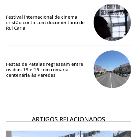
Edição em papel entregue à Quinta-feira em sua
casa
Festival internacional de cinema
Acesso ao conteúdo online
cristão conta com documentário de
Acesso aos conteúdos Exclusivos para
Rui Caria
assinantes
Ofertas para assinatura anual
Escolha o plano
Festas de Pataias regressam entre
os dias 13 e 16 com romaria
centenária às Paredes
ASSINATURA
DIGITAL ANUAL
16
€
ARTIGOS RELACIONADOS
12 meses