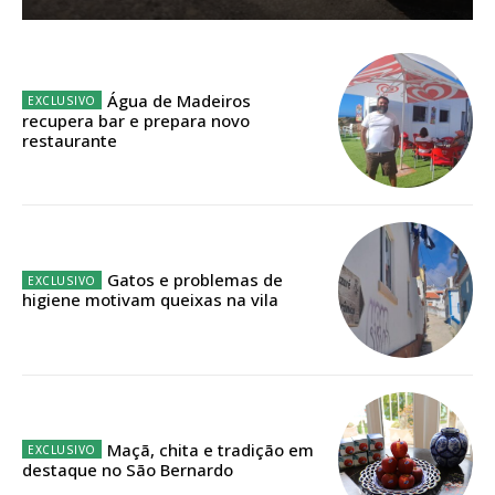
Planos de Assinatura
Faça-se assinante do Região de Cister e ajude-nos a manter este serviço
Água de Madeiros
público!
recupera bar e prepara novo
restaurante
Sendo assinante terá acesso a todos os conteúdos exclusivos e versões
digitais.
Escolha o plano de assinatura desejado:
Gatos e problemas de
higiene motivam queixas na vila
ASSINATURA
IMPRESSA
32
€
12 meses
Maçã, chita e tradição em
destaque no São Bernardo