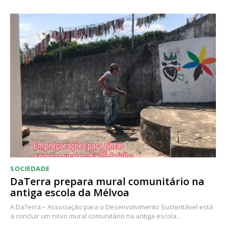
Acesso ao conteúdo online
Acesso aos conteúdos Exclusivos para
assinantes
Ofertas para assinatura anual
Escolha o plano
SOCIEDADE
DaTerra prepara mural comunitário na
antiga escola da Mélvoa
A DaTerra – Associação para o Desenvolvimento Sustentável está
a concluir um novo mural comunitário na antiga escola...