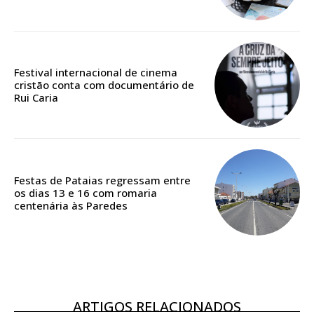
Edição em papel entregue à Quinta-feira em sua
casa
Acesso ao conteúdo online
Festival internacional de cinema
Acesso aos conteúdos Exclusivos para
cristão conta com documentário de
assinantes
Rui Caria
Ofertas para assinatura anual
Escolha o plano
Festas de Pataias regressam entre
os dias 13 e 16 com romaria
centenária às Paredes
ASSINATURA
DIGITAL ANUAL
16
€
ARTIGOS RELACIONADOS
12 meses