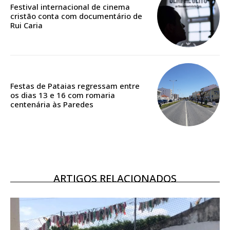
Festival internacional de cinema
casa
cristão conta com documentário de
Acesso ao conteúdo online
Rui Caria
Acesso aos conteúdos Exclusivos para
assinantes
Ofertas para assinatura anual
Festas de Pataias regressam entre
Escolha o plano
os dias 13 e 16 com romaria
centenária às Paredes
ASSINATURA
DIGITAL ANUAL
16
€
ARTIGOS RELACIONADOS
12 meses