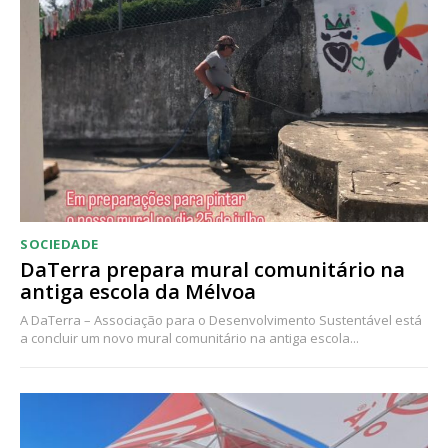
Acesso ao conteúdo online
Acesso aos conteúdos Exclusivos para
assinantes
Ofertas para assinatura anual
Escolha o plano
SOCIEDADE
DaTerra prepara mural comunitário na
antiga escola da Mélvoa
A DaTerra – Associação para o Desenvolvimento Sustentável está
a concluir um novo mural comunitário na antiga escola...