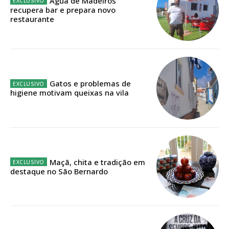
Água de Madeiros
recupera bar e prepara novo
Faça-se assinante do Região de Cister e ajude-nos a manter este serviço
restaurante
público!
Sendo assinante terá acesso a todos os conteúdos exclusivos e versões
digitais.
Escolha o plano de assinatura desejado:
Gatos e problemas de
higiene motivam queixas na vila
ASSINATURA
IMPRESSA
32
€
Maçã, chita e tradição em
destaque no São Bernardo
12 meses
Edição em papel entregue à Quinta-feira em sua