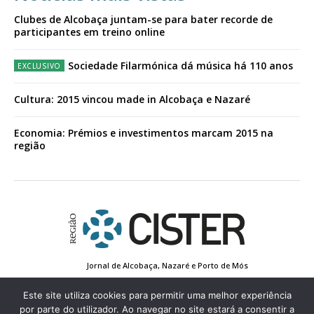
Clubes de Alcobaça juntam-se para bater recorde de
participantes em treino online
Sociedade Filarmónica dá música há 110 anos
Cultura: 2015 vincou made in Alcobaça e Nazaré
Economia: Prémios e investimentos marcam 2015 na
região
Jornal de Alcobaça, Nazaré e Porto de Mós
Estatuto Editorial
Contactos
Política de Privacidade
Conta de Registo
Edição Impressa
Este site utiliza cookies para permitir uma melhor experiência
por parte do utilizador. Ao navegar no site estará a consentir a