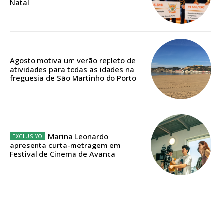
Natal
Edição em papel entregue à Quinta-feira em sua
casa
Acesso ao conteúdo online
Acesso aos conteúdos Exclusivos para
assinantes
Agosto motiva um verão repleto de
atividades para todas as idades na
Ofertas para assinatura anual
freguesia de São Martinho do Porto
Escolha o plano
Marina Leonardo
apresenta curta-metragem em
ASSINATURA
Festival de Cinema de Avanca
DIGITAL ANUAL
16
€
12 meses