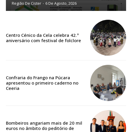
Planos de Assinatura
Região De Cister
-
6 De Agosto, 2026
Faça-se assinante do Região de Cister e ajude-nos a manter este serviço
público!
Sendo assinante terá acesso a todos os conteúdos exclusivos e versões
Centro Cénico da Cela celebra 42.º
digitais.
aniversário com festival de folclore
Escolha o plano de assinatura desejado:
Confraria do Frango na Púcara
ASSINATURA
apresentou o primeiro caderno no
IMPRESSA
Ceeria
32
€
12 meses
Bombeiros angariam mais de 20 mil
euros no âmbito do peditório de