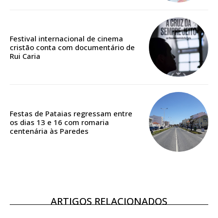
Edição em papel entregue à Quinta-feira em sua
casa
Acesso ao conteúdo online
Festival internacional de cinema
cristão conta com documentário de
Acesso aos conteúdos Exclusivos para
Rui Caria
assinantes
Ofertas para assinatura anual
Escolha o plano
Festas de Pataias regressam entre
os dias 13 e 16 com romaria
centenária às Paredes
ASSINATURA
DIGITAL ANUAL
16
€
ARTIGOS RELACIONADOS
12 meses