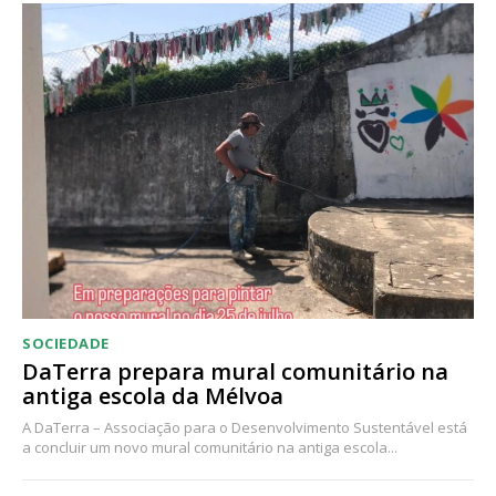
Acesso ao conteúdo online
Acesso aos conteúdos Exclusivos para
assinantes
Ofertas para assinatura anual
Escolha o plano
SOCIEDADE
DaTerra prepara mural comunitário na
antiga escola da Mélvoa
A DaTerra – Associação para o Desenvolvimento Sustentável está
a concluir um novo mural comunitário na antiga escola...