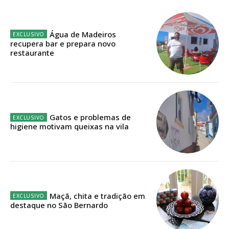
Planos de Assinatura
Faça-se assinante do Região de Cister e ajude-nos a manter este serviço
Água de Madeiros
público!
recupera bar e prepara novo
restaurante
Sendo assinante terá acesso a todos os conteúdos exclusivos e versões
digitais.
Escolha o plano de assinatura desejado:
Gatos e problemas de
higiene motivam queixas na vila
ASSINATURA
IMPRESSA
32
€
Maçã, chita e tradição em
12 meses
destaque no São Bernardo