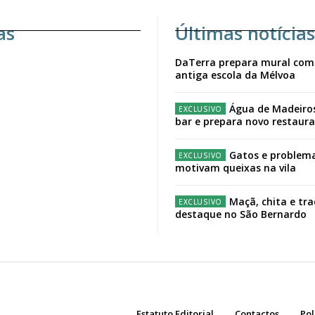
as
Últimas notícias
DaTerra prepara mural com
antiga escola da Mélvoa
Água de Madeiro
bar e prepara novo restaur
Gatos e problema
motivam queixas na vila
Maçã, chita e tr
destaque no São Bernardo
Estatuto Editorial
Contactos
Pol