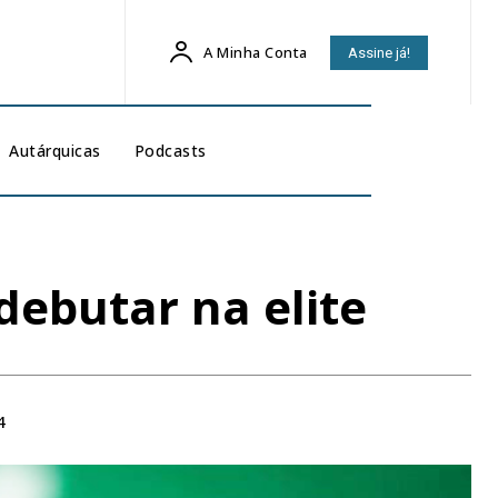
A Minha Conta
Assine já!
Autárquicas
Podcasts
debutar na elite
4