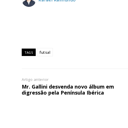
ASSIN
IMPR
3
12 m
Edição em papel ent
futsal
TAGS
em sua casa
Acesso ao conteúdo
Acesso aos conteúd
assinantes
Artigo anterior
Ofertas para assina
Mr. Gallini desvenda novo álbum em
digressão pela Península Ibérica
Escolha