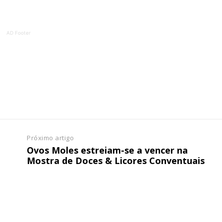
ATURA
ASSI
ESSA
DIGITA
2
€
1
AD Footer
eses
12 
regue à Quinta-feira
Acesso ao conteúd
Acesso aos conteúd
 online
assinantes
os Exclusivos para
Ofertas para assin
Próximo artigo
tura anual
Ovos Moles estreiam-se a vencer na
Escolha
Mostra de Doces & Licores Conventuais
 o plano