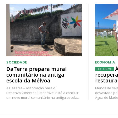
SOCIEDADE
ECONOMIA
DaTerra prepara mural
Á
comunitário na antiga
recupera
escola da Mélvoa
restaura
A DaTerra – Associação para o
Menos de seis
Desenvolvimento Sustentável está a concluir
devastado pel
um novo mural comunitário na antiga escola...
Água de Madei