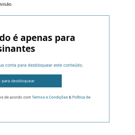
ivisão.
do é apenas para
sinantes
 sua conta para desbloquear este conteúdo.
lanos de Assinatu
e para desbloquear
 assinante do Região de Cister e ajude-nos a manter este serviço 
dos de acordo com
Termos e Condições
&
Política de
Sendo assinante terá acesso a todos os conteúdos exclusivos e versões digitais.
Escolha o plano de assinatura desejado: