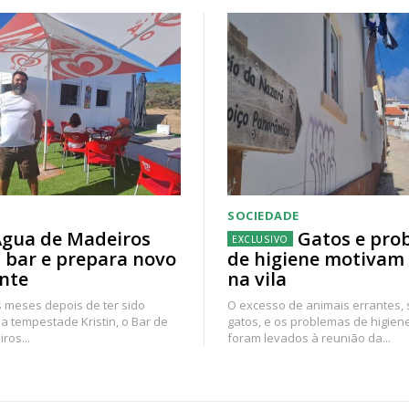
SOCIEDADE
gua de Madeiros
Gatos e pro
 bar e prepara novo
de higiene motivam
nte
na vila
 meses depois de ter sido
O excesso de animais errantes,
a tempestade Kristin, o Bar de
gatos, e os problemas de higien
ros...
foram levados à reunião da...