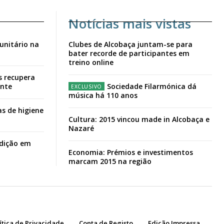
Notícias mais vistas
unitário na
Clubes de Alcobaça juntam-se para
bater recorde de participantes em
treino online
s recupera
ante
Sociedade Filarmónica dá
música há 110 anos
s de higiene
Cultura: 2015 vincou made in Alcobaça e
Nazaré
adição em
Economia: Prémios e investimentos
marcam 2015 na região
ítica de Privacidade
Conta de Registo
Edição Impressa