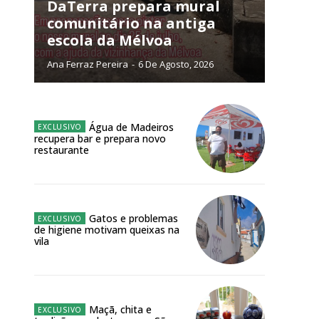
NATURA
DaTerra prepara mural
L ANUAL
comunitário na antiga
escola da Mélvoa
6
€
Ana Ferraz Pereira
-
6 De Agosto, 2026
meses
o online
Água de Madeiros
recupera bar e prepara novo
os Exclusivos para
restaurante
atura anual
Gatos e problemas
 o plano
de higiene motivam queixas na
vila
Maçã, chita e