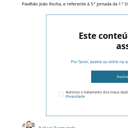
Pavilhão João Rocha, e referente à 5.ª jornada da 1.ª D
Este conteú
as
Por favor, assine ou entre na
P
Assin
Faça-se
Autorizo o tratamento dos meus da
Privacidade
Rafael Raimundo