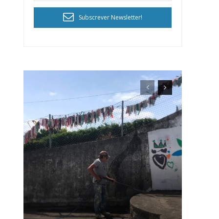
Subscrever Newsletter!
ra
público!