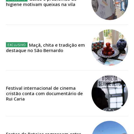
Sendo assinante terá acesso a todos os conteúdos exclusivos e versões
higiene motivam queixas na vila
digitais.
Escolha o plano de assinatura desejado:
Maçã, chita e tradição em
ASSINATURA
destaque no São Bernardo
IMPRESSA
32
€
12 meses
Festival internacional de cinema
cristão conta com documentário de
Rui Caria
Edição em papel entregue à Quinta-feira em sua
casa
Acesso ao conteúdo online
Acesso aos conteúdos Exclusivos para
Festas de Pataias regressam entre