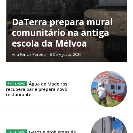
DaTerra prepara mural
comunitário na antiga
escola da Mélvoa
Ana Ferraz Pereira
-
6 De Agosto, 2026
Água de Madeiros
recupera bar e prepara novo
restaurante
Planos de Assinatura
Faça-se assinante do Região de Cister e ajude-nos a manter este serviço
público!
Gatos e problemas de