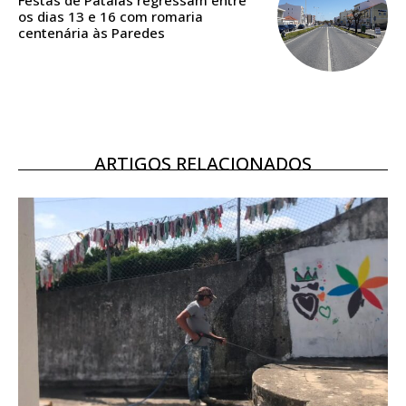
assinantes
os dias 13 e 16 com romaria
Ofertas para assinatura anual
centenária às Paredes
Escolha o plano
ARTIGOS RELACIONADOS
ASSINATURA
DIGITAL ANUAL
16
€
12 meses
Acesso ao conteúdo online
Acesso aos conteúdos Exclusivos para
assinantes