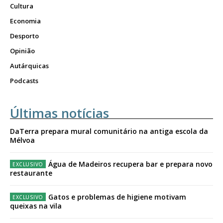
Cultura
Economia
Desporto
Opinião
Autárquicas
Podcasts
Últimas notícias
DaTerra prepara mural comunitário na antiga escola da
Mélvoa
Água de Madeiros recupera bar e prepara novo
restaurante
Gatos e problemas de higiene motivam
queixas na vila