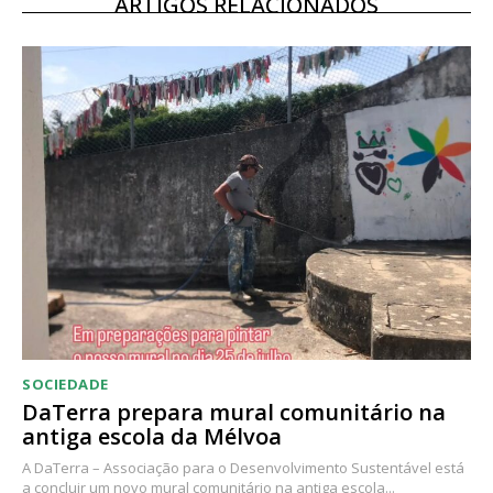
ARTIGOS RELACIONADOS
SOCIEDADE
DaTerra prepara mural comunitário na
antiga escola da Mélvoa
A DaTerra – Associação para o Desenvolvimento Sustentável está
a concluir um novo mural comunitário na antiga escola...