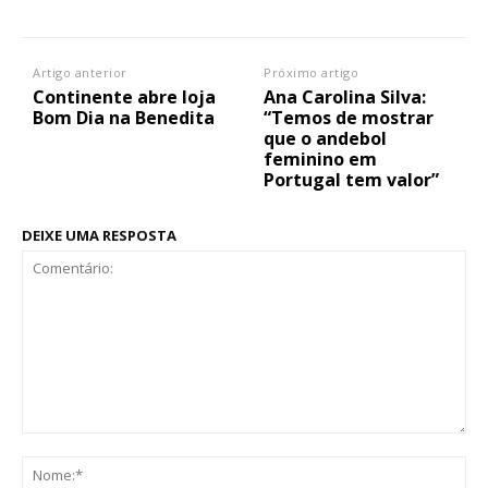
Artigo anterior
Próximo artigo
Continente abre loja
Ana Carolina Silva:
Bom Dia na Benedita
“Temos de mostrar
que o andebol
feminino em
Portugal tem valor”
DEIXE UMA RESPOSTA
Comentário:
No