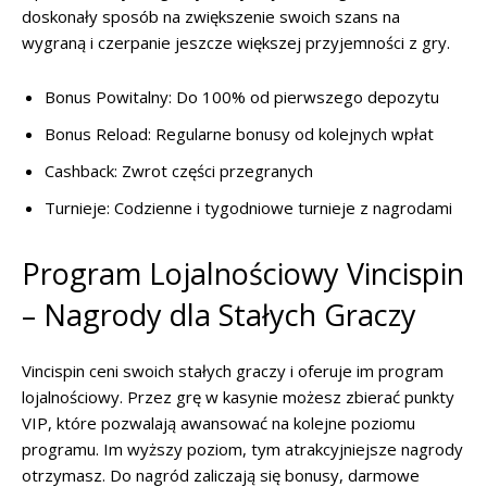
doskonały sposób na zwiększenie swoich szans na
wygraną i czerpanie jeszcze większej przyjemności z gry.
Bonus Powitalny: Do 100% od pierwszego depozytu
Bonus Reload: Regularne bonusy od kolejnych wpłat
Cashback: Zwrot części przegranych
Turnieje: Codzienne i tygodniowe turnieje z nagrodami
Program Lojalnościowy Vincispin
– Nagrody dla Stałych Graczy
Vincispin ceni swoich stałych graczy i oferuje im program
lojalnościowy. Przez grę w kasynie możesz zbierać punkty
VIP, które pozwalają awansować na kolejne poziomu
programu. Im wyższy poziom, tym atrakcyjniejsze nagrody
otrzymasz. Do nagród zaliczają się bonusy, darmowe