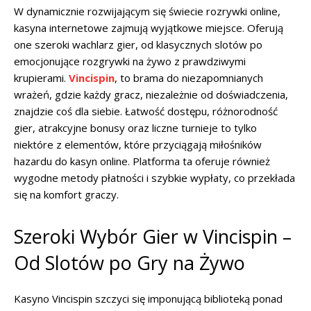
W dynamicznie rozwijającym się świecie rozrywki online,
kasyna internetowe zajmują wyjątkowe miejsce. Oferują
one szeroki wachlarz gier, od klasycznych slotów po
emocjonujące rozgrywki na żywo z prawdziwymi
krupierami.
Vincispin
, to brama do niezapomnianych
wrażeń, gdzie każdy gracz, niezależnie od doświadczenia,
znajdzie coś dla siebie. Łatwość dostępu, różnorodność
gier, atrakcyjne bonusy oraz liczne turnieje to tylko
niektóre z elementów, które przyciągają miłośników
hazardu do kasyn online. Platforma ta oferuje również
wygodne metody płatności i szybkie wypłaty, co przekłada
się na komfort graczy.
Szeroki Wybór Gier w Vincispin –
Od Slotów po Gry na Żywo
Kasyno Vincispin szczyci się imponującą biblioteką ponad