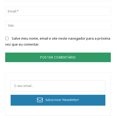
Ema
Sit
Salve meu nome, email e site neste navegador para a próxima
vez que eu comentar.
Subscrever Newsletter!