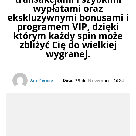
wypłatami oraz
ekskluzywnymi bonusami i
programem VIP, dzięki
którym każdy spin może
zbliżyć Cię do wielkiej
wygranej.
Ana Pereira
Data:
23 de Novembro, 2024