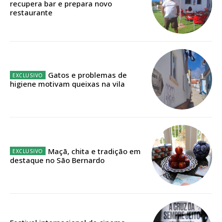
recupera bar e prepara novo
ASSINATURA
restaurante
IMPRESSA
32
€
12 meses
Gatos e problemas de
higiene motivam queixas na vila
Edição em papel entregue à Quinta-feira em sua
casa
Acesso ao conteúdo online
Acesso aos conteúdos Exclusivos para
Maçã, chita e tradição em
assinantes
destaque no São Bernardo
Ofertas para assinatura anual
Escolha o plano