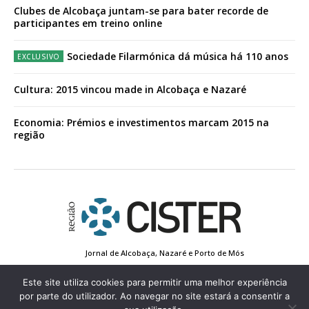
Clubes de Alcobaça juntam-se para bater recorde de
participantes em treino online
Sociedade Filarmónica dá música há 110 anos
Cultura: 2015 vincou made in Alcobaça e Nazaré
Economia: Prémios e investimentos marcam 2015 na
região
Jornal de Alcobaça, Nazaré e Porto de Mós
Estatuto Editorial
Contactos
Política de Privacidade
Conta de Registo
Edição Impressa
Este site utiliza cookies para permitir uma melhor experiência
por parte do utilizador. Ao navegar no site estará a consentir a