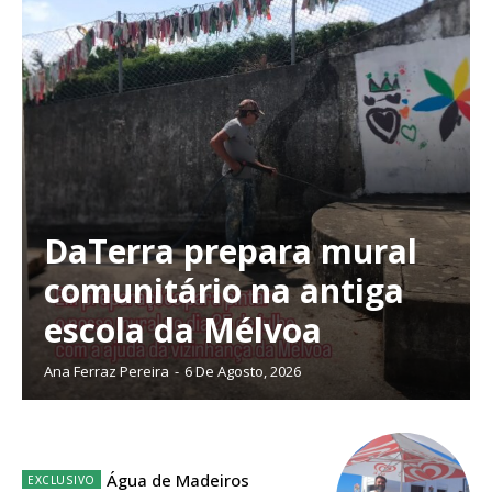
Planos de Assinatura
DaTerra prepara mural
Faça-se assinante do Região de Cister e ajude-nos a manter este serviço
comunitário na antiga
público!
escola da Mélvoa
Sendo assinante terá acesso a todos os conteúdos exclusivos e versões
digitais.
Ana Ferraz Pereira
-
6 De Agosto, 2026
Escolha o plano de assinatura desejado:
Água de Madeiros