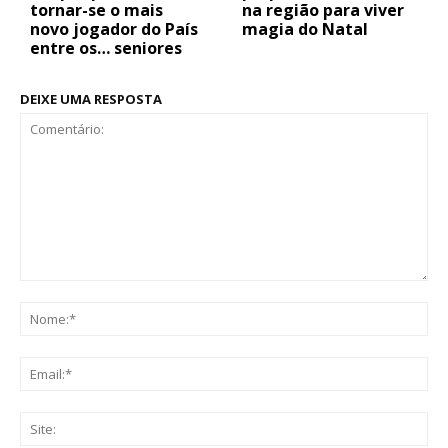
tornar-se o mais
na região para viver
novo jogador do País
magia do Natal
entre os… seniores
DEIXE UMA RESPOSTA
Comentário:
No
Ema
Sit