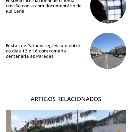
Festival internacional de cinema
cristão conta com documentário de
Rui Caria
ASSINATURA
DIGITAL ANUAL
16
€
Festas de Pataias regressam entre
12 meses
os dias 13 e 16 com romaria
centenária às Paredes
Acesso ao conteúdo online
Acesso aos conteúdos Exclusivos para
assinantes
Ofertas para assinatura anual
ARTIGOS RELACIONADOS
Escolha o plano