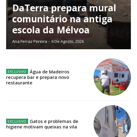
DaTerra prepara mural
Escolha o plano de assinatura desejado:
comunitário na antiga
escola da Mélvoa
ASSINATURA
Ana Ferraz Pereira
-
6 De Agosto, 2026
IMPRESSA
32
€
Água de Madeiros
12 meses
recupera bar e prepara novo
restaurante
Edição em papel entregue à Quinta-feira em sua
casa
Acesso ao conteúdo online
Gatos e problemas de
Acesso aos conteúdos Exclusivos para
higiene motivam queixas na vila
assinantes