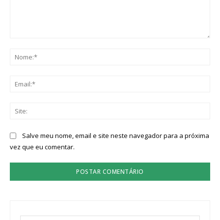
Comentário:
No
Ema
Sit
Salve meu nome, email e site neste navegador para a próxima
vez que eu comentar.