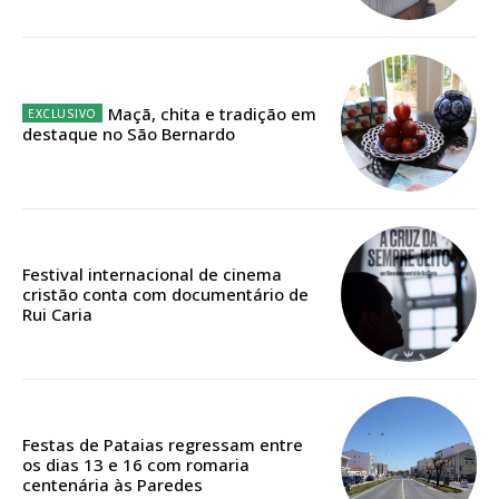
Ofertas para assinatura anual
Escolha o plano
Maçã, chita e tradição em
destaque no São Bernardo
ASSINATURA
DIGITAL ANUAL
16
€
Festival internacional de cinema
cristão conta com documentário de
Rui Caria
12 meses
Acesso ao conteúdo online
Festas de Pataias regressam entre
Acesso aos conteúdos Exclusivos para
os dias 13 e 16 com romaria
assinantes
centenária às Paredes