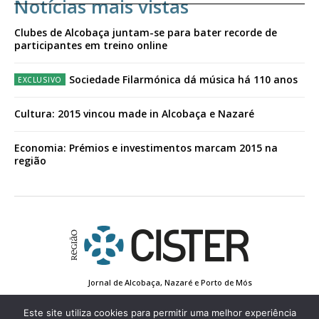
Notícias mais vistas
Clubes de Alcobaça juntam-se para bater recorde de
participantes em treino online
Sociedade Filarmónica dá música há 110 anos
Cultura: 2015 vincou made in Alcobaça e Nazaré
Economia: Prémios e investimentos marcam 2015 na
região
Jornal de Alcobaça, Nazaré e Porto de Mós
Estatuto Editorial
Contactos
Política de Privacidade
Conta de Registo
Edição Impressa
Este site utiliza cookies para permitir uma melhor experiência