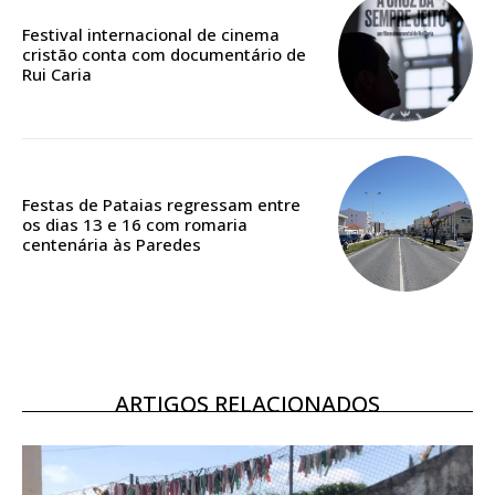
casa
Festival internacional de cinema
cristão conta com documentário de
Acesso ao conteúdo online
Rui Caria
Acesso aos conteúdos Exclusivos para
assinantes
Ofertas para assinatura anual
Escolha o plano
Festas de Pataias regressam entre
os dias 13 e 16 com romaria
centenária às Paredes
ASSINATURA
DIGITAL ANUAL
16
€
ARTIGOS RELACIONADOS
12 meses