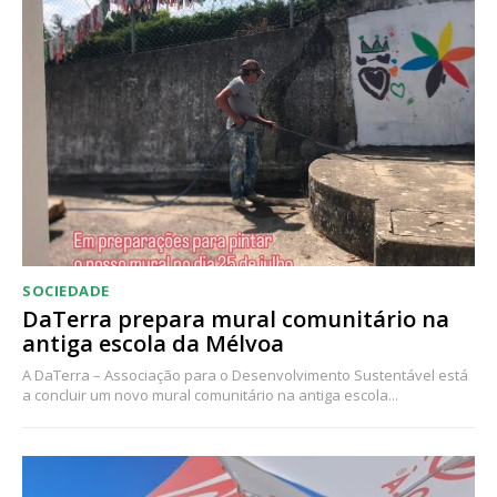
Acesso ao conteúdo online
Acesso aos conteúdos Exclusivos para
assinantes
Ofertas para assinatura anual
Escolha o plano
SOCIEDADE
DaTerra prepara mural comunitário na
antiga escola da Mélvoa
A DaTerra – Associação para o Desenvolvimento Sustentável está
a concluir um novo mural comunitário na antiga escola...