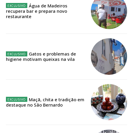
Água de Madeiros
recupera bar e prepara novo
Faça-se assinante do Região de Cister e ajude-nos a manter este serviço
restaurante
público!
Sendo assinante terá acesso a todos os conteúdos exclusivos e versões
digitais.
Escolha o plano de assinatura desejado:
Gatos e problemas de
higiene motivam queixas na vila
ASSINATURA
IMPRESSA
32
€
Maçã, chita e tradição em
destaque no São Bernardo
12 meses
Edição em papel entregue à Quinta-feira em sua