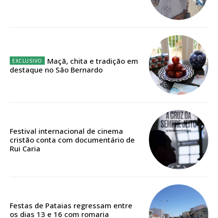
Ofertas para assinatura anual
Escolha o plano
Maçã, chita e tradição em
destaque no São Bernardo
ASSINATURA
DIGITAL ANUAL
16
€
Festival internacional de cinema
cristão conta com documentário de
12 meses
Rui Caria
Acesso ao conteúdo online
Acesso aos conteúdos Exclusivos para
Festas de Pataias regressam entre
assinantes
os dias 13 e 16 com romaria