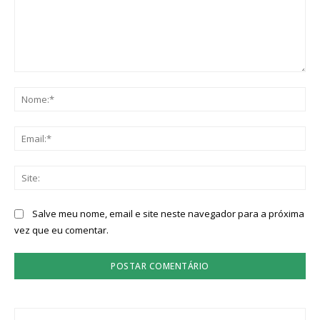
Comentário:
No
Ema
Sit
Salve meu nome, email e site neste navegador para a próxima
vez que eu comentar.