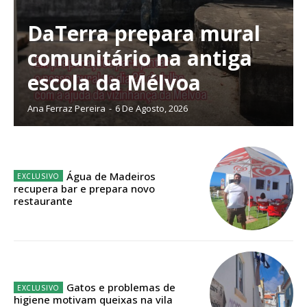
digitais.
Escolha o plano de assinatura desejado:
DaTerra prepara mural
comunitário na antiga
escola da Mélvoa
ASSINATURA
Ana Ferraz Pereira
-
6 De Agosto, 2026
IMPRESSA
32
€
Água de Madeiros
12 meses
recupera bar e prepara novo
restaurante
Edição em papel entregue à Quinta-feira em sua
casa
Acesso ao conteúdo online
Gatos e problemas de
Acesso aos conteúdos Exclusivos para
higiene motivam queixas na vila
assinantes