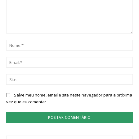
Comentário:
No
Ema
Sit
Salve meu nome, email e site neste navegador para a próxima
vez que eu comentar.