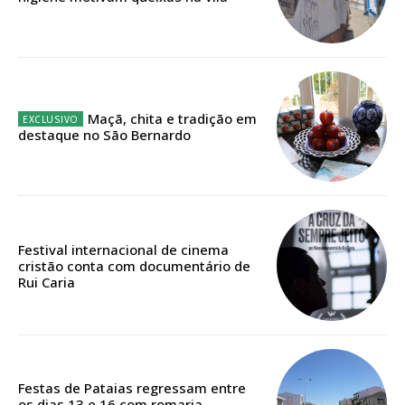
12 meses
Edição em papel entregue à Quinta-feira em sua
Maçã, chita e tradição em
casa
destaque no São Bernardo
Acesso ao conteúdo online
Acesso aos conteúdos Exclusivos para
assinantes
Ofertas para assinatura anual
Festival internacional de cinema
cristão conta com documentário de
Escolha o plano
Rui Caria
ASSINATURA
Festas de Pataias regressam entre
DIGITAL ANUAL
os dias 13 e 16 com romaria