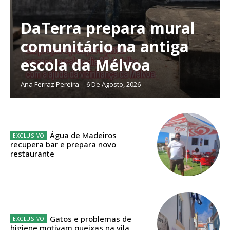
DaTerra prepara mural
comunitário na antiga
Planos de Assinatura
escola da Mélvoa
Faça-se assinante do Região de Cister e ajude-nos a manter este serviço
Ana Ferraz Pereira
-
6 De Agosto, 2026
público!
Sendo assinante terá acesso a todos os conteúdos exclusivos e versões
digitais.
Escolha o plano de assinatura desejado:
Água de Madeiros
recupera bar e prepara novo
restaurante
ASSINATURA
IMPRESSA
32
€
Gatos e problemas de
higiene motivam queixas na vila