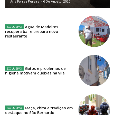
Ana Ferraz Pereira
-
6 De Agosto, 2026
Edição em papel entregue à Quinta-feira em sua
casa
Acesso ao conteúdo online
Água de Madeiros
Acesso aos conteúdos Exclusivos para
recupera bar e prepara novo
assinantes
restaurante
Ofertas para assinatura anual
Escolha o plano
Gatos e problemas de
higiene motivam queixas na vila
ASSINATURA
DIGITAL ANUAL
16
€
Maçã, chita e tradição em
destaque no São Bernardo