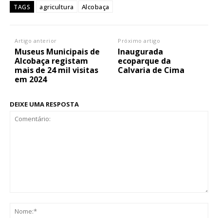
agricultura
Alcobaça
TAGS
Artigo anterior
Próximo artigo
Museus Municipais de
Inaugurada
Alcobaça registam
ecoparque da
mais de 24 mil visitas
Calvaria de Cima
em 2024
DEIXE UMA RESPOSTA
Comentário:
No