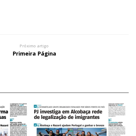
NATURA
L ANUAL
6
€
Próximo artigo
Primeira Página
meses
o online
os Exclusivos para
atura anual
 o plano