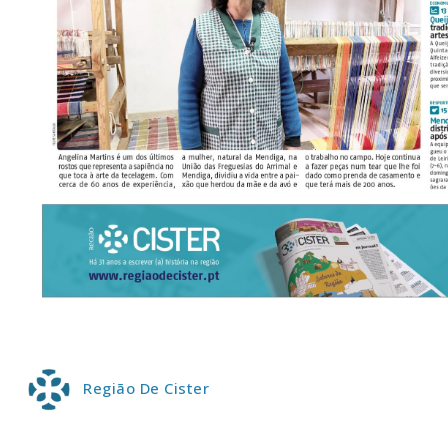
P
Faça-se
Região De Cister