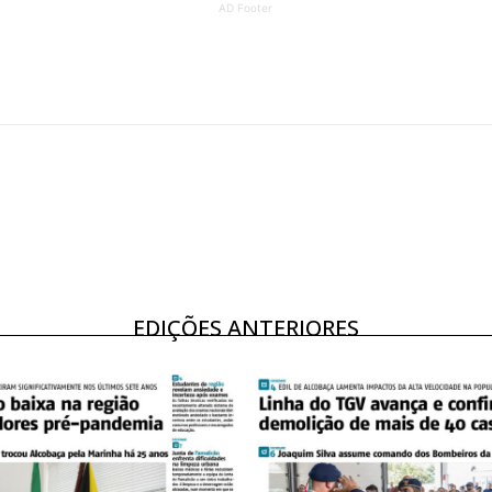
AD Footer
ATURA
ASSI
ESSA
DIGITA
2
€
1
eses
12 
regue à Quinta-feira
Acesso ao conteúd
Acesso aos conteúd
 online
assinantes
EDIÇÕES ANTERIORES
os Exclusivos para
Ofertas para assin
tura anual
Escolha
 o plano