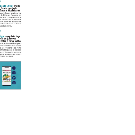
lanos de Assinatu
 assinante do Região de Cister e ajude-nos a manter este serviço 
Sendo assinante terá acesso a todos os conteúdos exclusivos e versões digitais.
Escolha o plano de assinatura desejado: