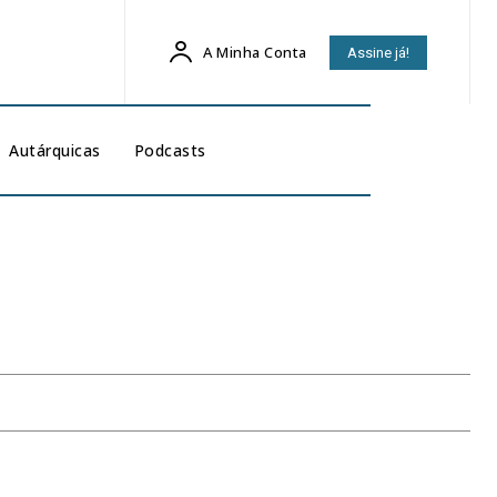
A Minha Conta
Assine já!
Autárquicas
Podcasts