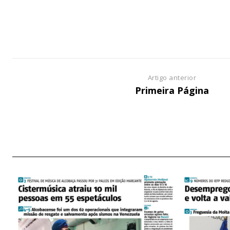
ASSIN
IMPR
3
Artigo anterior
Primeira Página
12 m
Edição em papel ent
em sua casa
Acesso ao conteúdo
Acesso aos conteúd
assinantes
Ofertas para assina
Escolha