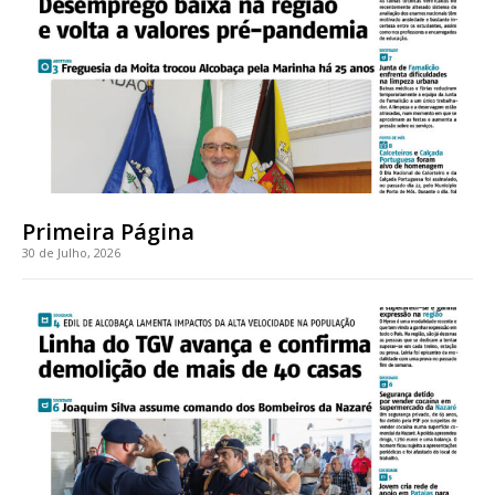
Faça-se assinante do Região de Cister e ajude-nos a manter este serviço
público!
Sendo assinante terá acesso a todos os conteúdos exclusivos e versões
digitais.
Escolha o plano de assinatura desejado:
Primeira Página
30 de Julho, 2026
ASSINATURA
IMPRESSA
32
€
12 meses
Edição em papel entregue à Quinta-feira em sua