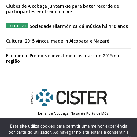
Clubes de Alcobaça juntam-se para bater recorde de
participantes em treino online
Sociedade Filarmónica dá música há 110 anos
Cultura: 2015 vincou made in Alcobaça e Nazaré
Economia: Prémios e investimentos marcam 2015 na
região
Jornal de Alcobaça, Nazaré e Porto de Mós
Estatuto Editorial
Contactos
Política de Privacidade
Conta de Registo
Edição Impressa
Este site utiliza cookies para permitir uma melhor experiência
por parte do utilizador. Ao navegar no site estará a consentir a