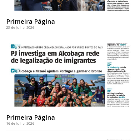
casa
Acesso ao conteúdo online
Acesso aos conteúdos Exclusivos para
Primeira Página
assinantes
23 de Julho, 2026
Ofertas para assinatura anual
Escolha o plano
ASSINATURA
DIGITAL ANUAL
16
€
Primeira Página
12 meses
16 de Julho, 2026