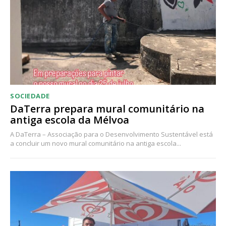
Acesso ao conteúdo online
Acesso aos conteúdos Exclusivos para
assinantes
Ofertas para assinatura anual
Escolha o plano
SOCIEDADE
DaTerra prepara mural comunitário na
antiga escola da Mélvoa
A DaTerra – Associação para o Desenvolvimento Sustentável está
a concluir um novo mural comunitário na antiga escola...