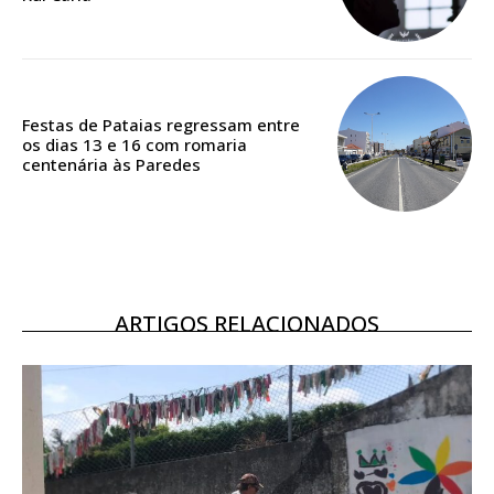
Acesso ao conteúdo online
Acesso aos conteúdos Exclusivos para
assinantes
Ofertas para assinatura anual
Festas de Pataias regressam entre
os dias 13 e 16 com romaria
Escolha o plano
centenária às Paredes
ASSINATURA
DIGITAL ANUAL
ARTIGOS RELACIONADOS
16
€
12 meses