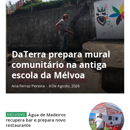
DaTerra prepara mural
comunitário na antiga
escola da Mélvoa
Ana Ferraz Pereira
-
6 De Agosto, 2026
Planos de Assinatura
Água de Madeiros
recupera bar e prepara novo
restaurante