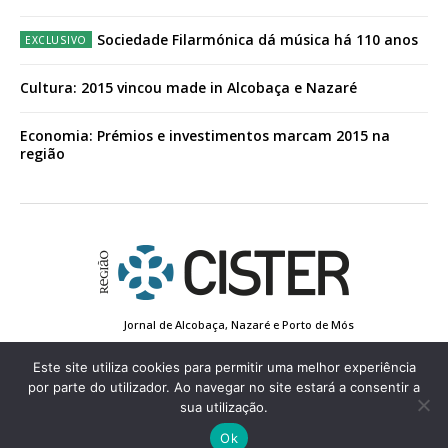
Sociedade Filarmónica dá música há 110 anos
Cultura: 2015 vincou made in Alcobaça e Nazaré
Economia: Prémios e investimentos marcam 2015 na
região
Jornal de Alcobaça, Nazaré e Porto de Mós
Estatuto Editorial
Contactos
Política de Privacidade
Conta de Registo
Edição Impressa
Este site utiliza cookies para permitir uma melhor experiência
por parte do utilizador. Ao navegar no site estará a consentir a
sua utilização.
© 2022 Região de Cister - Todos os direitos reservados.
Ok