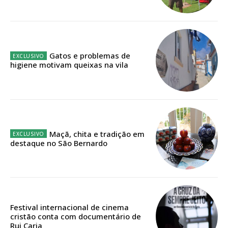
Faça-se assinante do Região de Cister e ajude-nos a manter este serviço
público!
Sendo assinante terá acesso a todos os conteúdos exclusivos e versões
digitais.
Escolha o plano de assinatura desejado:
Gatos e problemas de
higiene motivam queixas na vila
ASSINATURA
IMPRESSA
32
€
Maçã, chita e tradição em
destaque no São Bernardo
12 meses
Festival internacional de cinema
Edição em papel entregue à Quinta-feira em sua
cristão conta com documentário de
casa
Rui Caria