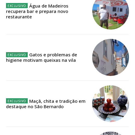
Água de Madeiros
recupera bar e prepara novo
Faça-se assinante do Região de Cister e ajude-nos a manter este serviço
restaurante
público!
Sendo assinante terá acesso a todos os conteúdos exclusivos e versões
digitais.
Escolha o plano de assinatura desejado:
Gatos e problemas de
higiene motivam queixas na vila
ASSINATURA
IMPRESSA
32
€
Maçã, chita e tradição em
destaque no São Bernardo
12 meses
Edição em papel entregue à Quinta-feira em sua