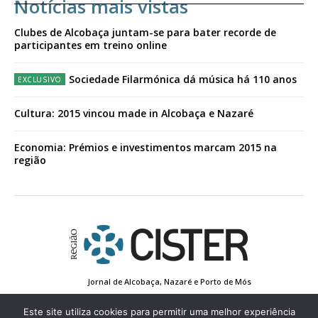
Notícias mais vistas
Clubes de Alcobaça juntam-se para bater recorde de
participantes em treino online
Sociedade Filarmónica dá música há 110 anos
Cultura: 2015 vincou made in Alcobaça e Nazaré
Economia: Prémios e investimentos marcam 2015 na
região
Jornal de Alcobaça, Nazaré e Porto de Mós
Estatuto Editorial
Contactos
Política de Privacidade
Conta de Registo
Edição Impressa
Este site utiliza cookies para permitir uma melhor experiência