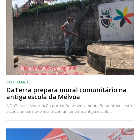
Acesso ao conteúdo online
Acesso aos conteúdos Exclusivos para
assinantes
Ofertas para assinatura anual
Escolha o plano
SOCIEDADE
DaTerra prepara mural comunitário na
antiga escola da Mélvoa
A DaTerra – Associação para o Desenvolvimento Sustentável está
a concluir um novo mural comunitário na antiga escola...