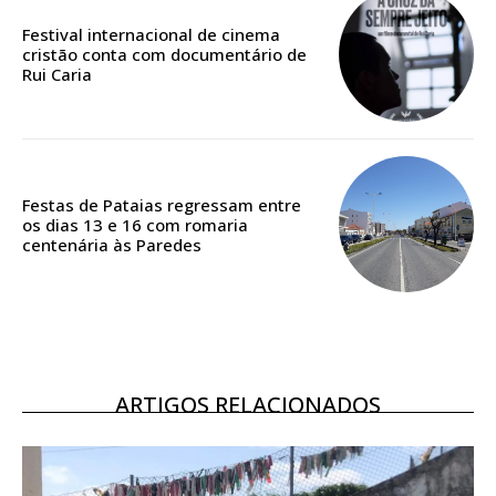
casa
Festival internacional de cinema
cristão conta com documentário de
Acesso ao conteúdo online
Rui Caria
Acesso aos conteúdos Exclusivos para
assinantes
Ofertas para assinatura anual
Escolha o plano
Festas de Pataias regressam entre
os dias 13 e 16 com romaria
centenária às Paredes
ASSINATURA
DIGITAL ANUAL
16
€
ARTIGOS RELACIONADOS
12 meses