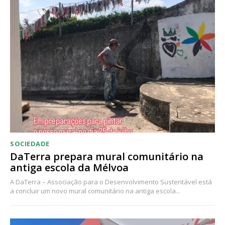
Acesso ao conteúdo online
Acesso aos conteúdos Exclusivos para
assinantes
Ofertas para assinatura anual
Escolha o plano
SOCIEDADE
DaTerra prepara mural comunitário na
antiga escola da Mélvoa
A DaTerra – Associação para o Desenvolvimento Sustentável está
a concluir um novo mural comunitário na antiga escola...