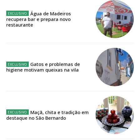
Água de Madeiros
Faça-se assinante do Região de Cister e ajude-nos a manter este serviço
recupera bar e prepara novo
público!
restaurante
Sendo assinante terá acesso a todos os conteúdos exclusivos e versões
digitais.
Escolha o plano de assinatura desejado:
Gatos e problemas de
higiene motivam queixas na vila
ASSINATURA
IMPRESSA
32
€
Maçã, chita e tradição em
12 meses
destaque no São Bernardo