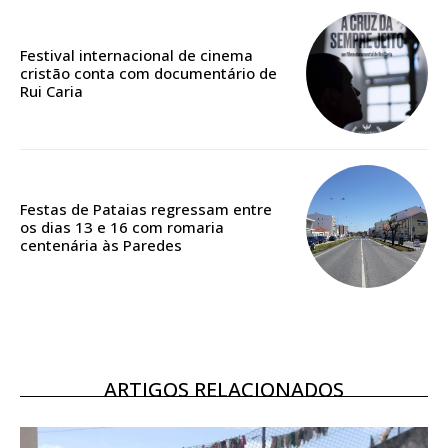
Edição em papel entregue à Quinta-feira em sua
casa
Festival internacional de cinema
Acesso ao conteúdo online
cristão conta com documentário de
Acesso aos conteúdos Exclusivos para
Rui Caria
assinantes
Ofertas para assinatura anual
Escolha o plano
Festas de Pataias regressam entre
os dias 13 e 16 com romaria
centenária às Paredes
ASSINATURA
DIGITAL ANUAL
16
€
ARTIGOS RELACIONADOS
12 meses