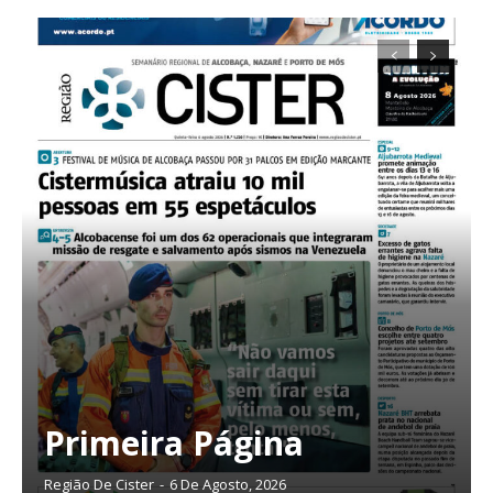
Primeira Página
Planos de Assinatura
Região De Cister
-
6 De Agosto, 2026