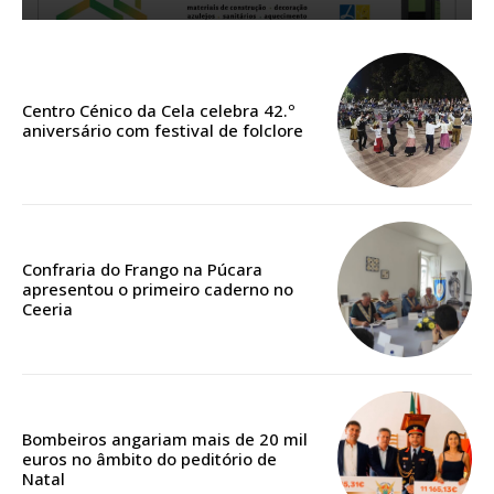
Faça-se assinante do Região de Cister e ajude-nos a manter este serviço
público!
Centro Cénico da Cela celebra 42.º
Sendo assinante terá acesso a todos os conteúdos exclusivos e versões
aniversário com festival de folclore
digitais.
Escolha o plano de assinatura desejado:
Confraria do Frango na Púcara
ASSINATURA
apresentou o primeiro caderno no
IMPRESSA
Ceeria
32
€
12 meses
Bombeiros angariam mais de 20 mil
euros no âmbito do peditório de
Natal