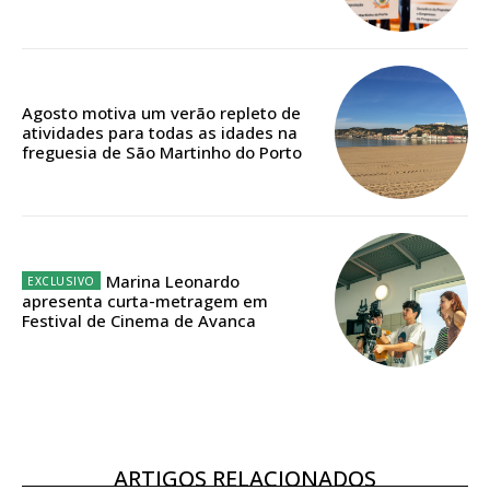
Edição em papel entregue à Quinta-feira em sua
casa
Acesso ao conteúdo online
Acesso aos conteúdos Exclusivos para
Agosto motiva um verão repleto de
assinantes
atividades para todas as idades na
Ofertas para assinatura anual
freguesia de São Martinho do Porto
Escolha o plano
Marina Leonardo
apresenta curta-metragem em
Festival de Cinema de Avanca
ASSINATURA
DIGITAL ANUAL
16
€
12 meses
ARTIGOS RELACIONADOS