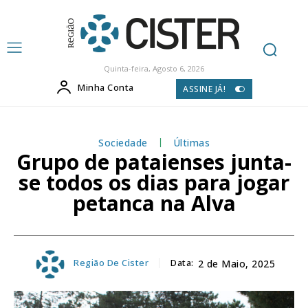
Quinta-feira, Agosto 6, 2026
Minha Conta
ASSINE JÁ!
Sociedade
Últimas
Grupo de pataienses junta-
se todos os dias para jogar
petanca na Alva
Região De Cister
Data:
2 de Maio, 2025