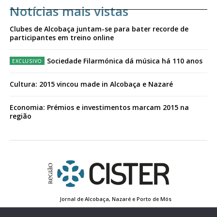
Notícias mais vistas
Clubes de Alcobaça juntam-se para bater recorde de
participantes em treino online
Sociedade Filarmónica dá música há 110 anos
Cultura: 2015 vincou made in Alcobaça e Nazaré
Economia: Prémios e investimentos marcam 2015 na
região
Jornal de Alcobaça, Nazaré e Porto de Mós
Estatuto Editorial
Contactos
Política de Privacidade
Conta de Registo
Edição Impressa