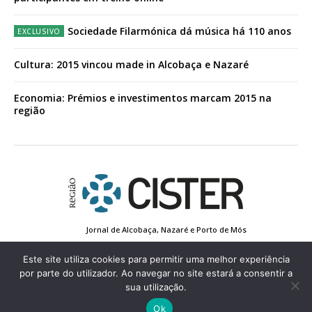
Sociedade Filarmónica dá música há 110 anos
Cultura: 2015 vincou made in Alcobaça e Nazaré
Economia: Prémios e investimentos marcam 2015 na
região
Jornal de Alcobaça, Nazaré e Porto de Mós
Estatuto Editorial
Contactos
Política de Privacidade
Conta de Registo
Edição Impressa
Este site utiliza cookies para permitir uma melhor experiência
por parte do utilizador. Ao navegar no site estará a consentir a
sua utilização.
© 2022 Região de Cister - Todos os direitos reservados.
Ok