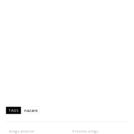
nazare
TAGS
Artigo anterior
Próximo artigo