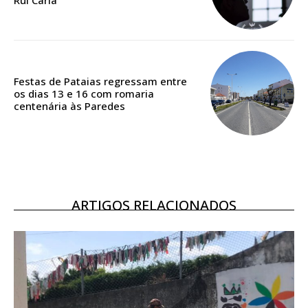
Rui Caria
Acesso ao conteúdo online
Acesso aos conteúdos Exclusivos para
assinantes
Ofertas para assinatura anual
Festas de Pataias regressam entre
os dias 13 e 16 com romaria
Escolha o plano
centenária às Paredes
ASSINATURA
DIGITAL ANUAL
ARTIGOS RELACIONADOS
16
€
12 meses