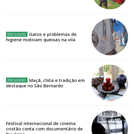
Faça-se assinante do Região de Cister e ajude-nos a manter este serviço
público!
Sendo assinante terá acesso a todos os conteúdos exclusivos e versões
digitais.
Escolha o plano de assinatura desejado:
Gatos e problemas de
higiene motivam queixas na vila
ASSINATURA
IMPRESSA
32
€
Maçã, chita e tradição em
destaque no São Bernardo
12 meses
Festival internacional de cinema
Edição em papel entregue à Quinta-feira em sua
cristão conta com documentário de
casa