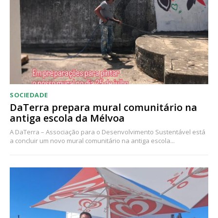
Acesso ao conteúdo online
Acesso aos conteúdos Exclusivos para
assinantes
Ofertas para assinatura anual
Escolha o plano
SOCIEDADE
DaTerra prepara mural comunitário na
antiga escola da Mélvoa
A DaTerra – Associação para o Desenvolvimento Sustentável está
a concluir um novo mural comunitário na antiga escola...