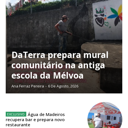
DaTerra prepara mural
comunitário na antiga
escola da Mélvoa
Ana Ferraz Pereira
-
6 De Agosto, 2026
Planos de Assinatura
Água de Madeiros
recupera bar e prepara novo
restaurante