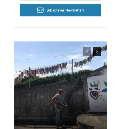
Subscrever Newsletter!
ra
público!