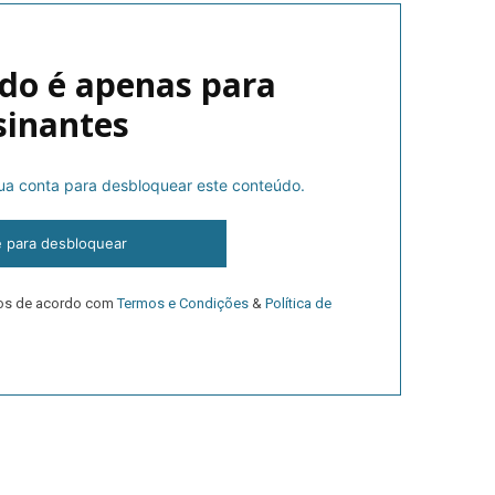
do é apenas para
sinantes
 sua conta para desbloquear este conteúdo.
lanos de Assinatu
e para desbloquear
dos de acordo com
Termos e Condições
&
Política de
 assinante do Região de Cister e ajude-nos a manter este serviço 
Sendo assinante terá acesso a todos os conteúdos exclusivos e versões digitais.
Escolha o plano de assinatura desejado: