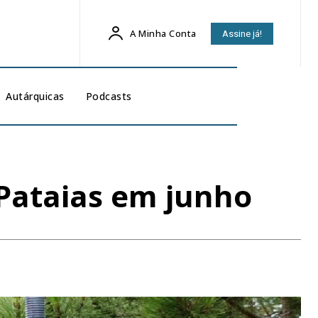
A Minha Conta
Assine já!
Autárquicas
Podcasts
 Pataias em junho