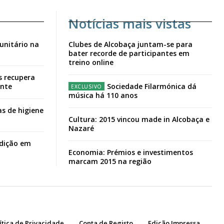
Notícias mais vistas
unitário na
Clubes de Alcobaça juntam-se para
bater recorde de participantes em
treino online
s recupera
ante
Sociedade Filarmónica dá
música há 110 anos
s de higiene
Cultura: 2015 vincou made in Alcobaça e
Nazaré
adição em
Economia: Prémios e investimentos
marcam 2015 na região
ítica de Privacidade
Conta de Registo
Edição Impressa