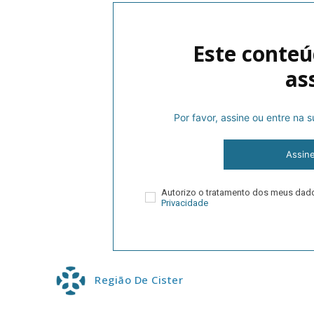
Este conteú
as
Por favor, assine ou entre na
P
Assin
Autorizo o tratamento dos meus da
Privacidade
Faça-se
Região De Cister