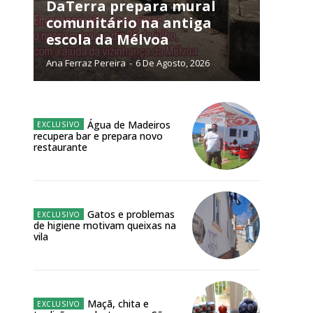
NATURA
DaTerra prepara mural
L ANUAL
comunitário na antiga
escola da Mélvoa
6
€
Ana Ferraz Pereira
-
6 De Agosto, 2026
meses
o online
Água de Madeiros
recupera bar e prepara novo
os Exclusivos para
restaurante
atura anual
Gatos e problemas
 o plano
de higiene motivam queixas na
vila
Maçã, chita e