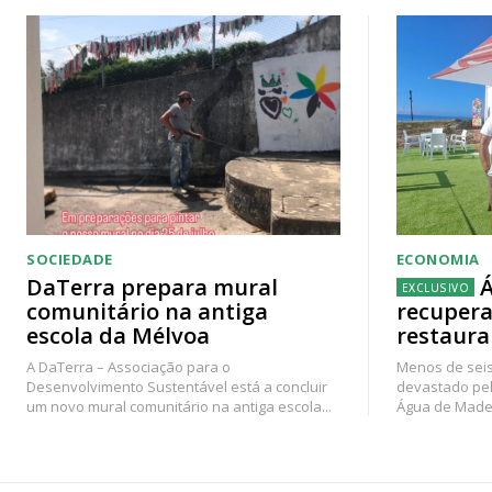
SOCIEDADE
ECONOMIA
DaTerra prepara mural
Á
comunitário na antiga
recupera
escola da Mélvoa
restaura
A DaTerra – Associação para o
Menos de seis
Desenvolvimento Sustentável está a concluir
devastado pel
um novo mural comunitário na antiga escola...
Água de Madei