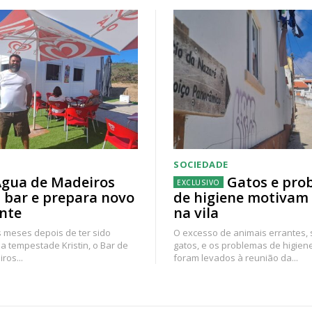
SOCIEDADE
gua de Madeiros
Gatos e pro
 bar e prepara novo
de higiene motivam
nte
na vila
 meses depois de ter sido
O excesso de animais errantes,
a tempestade Kristin, o Bar de
gatos, e os problemas de higien
ros...
foram levados à reunião da...