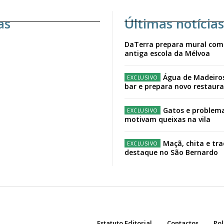
as
Últimas notícias
DaTerra prepara mural com
antiga escola da Mélvoa
Água de Madeiro
bar e prepara novo restaur
Gatos e problema
motivam queixas na vila
Maçã, chita e tr
destaque no São Bernardo
Estatuto Editorial
Contactos
Pol