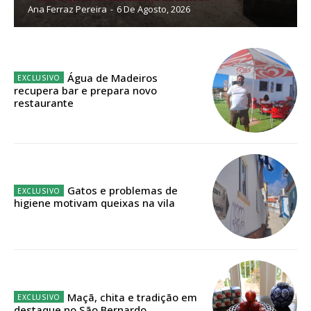
Ana Ferraz Pereira
-
6 De Agosto, 2026
ASSINATURA
IMPRESSA
Água de Madeiros
32
€
recupera bar e prepara novo
restaurante
12 meses
Edição em papel entregue à Quinta-feira em sua
Gatos e problemas de
higiene motivam queixas na vila
casa
Acesso ao conteúdo online
Acesso aos conteúdos Exclusivos para
assinantes
Ofertas para assinatura anual
Maçã, chita e tradição em
destaque no São Bernardo
Escolha o plano