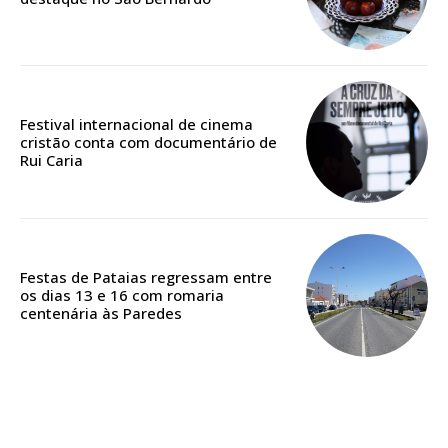
ASSINATURA
Festival internacional de cinema
DIGITAL ANUAL
cristão conta com documentário de
Rui Caria
16
€
12 meses
Festas de Pataias regressam entre
os dias 13 e 16 com romaria
centenária às Paredes
Acesso ao conteúdo online
Acesso aos conteúdos Exclusivos para
assinantes
Ofertas para assinatura anual
Escolha o plano