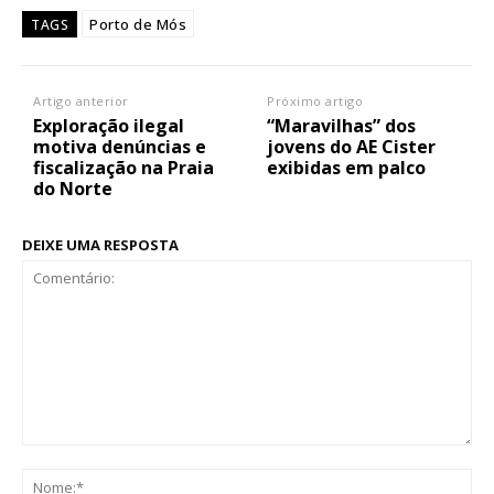
Porto de Mós
TAGS
Artigo anterior
Próximo artigo
Exploração ilegal
“Maravilhas” dos
motiva denúncias e
jovens do AE Cister
fiscalização na Praia
exibidas em palco
do Norte
DEIXE UMA RESPOSTA
Comentário:
No