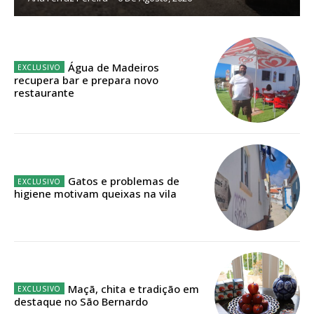
Planos de Assinatura
Faça-se assinante do Região de Cister e ajude-nos a manter este serviço
Água de Madeiros
público!
recupera bar e prepara novo
restaurante
Sendo assinante terá acesso a todos os conteúdos exclusivos e versões
digitais.
Escolha o plano de assinatura desejado:
Gatos e problemas de
higiene motivam queixas na vila
ASSINATURA
IMPRESSA
32
€
12 meses
Maçã, chita e tradição em
destaque no São Bernardo