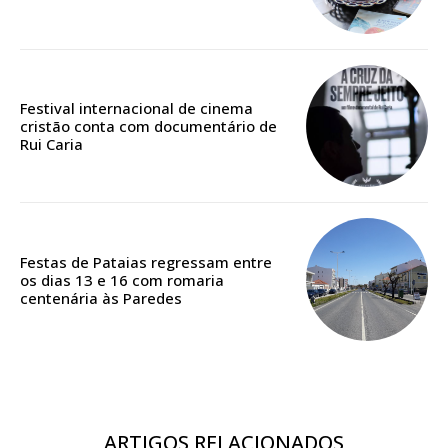
Edição em papel entregue à Quinta-feira em sua
casa
Acesso ao conteúdo online
Festival internacional de cinema
Acesso aos conteúdos Exclusivos para
cristão conta com documentário de
assinantes
Rui Caria
Ofertas para assinatura anual
Escolha o plano
Festas de Pataias regressam entre
os dias 13 e 16 com romaria
centenária às Paredes
ASSINATURA
DIGITAL ANUAL
16
€
ARTIGOS RELACIONADOS