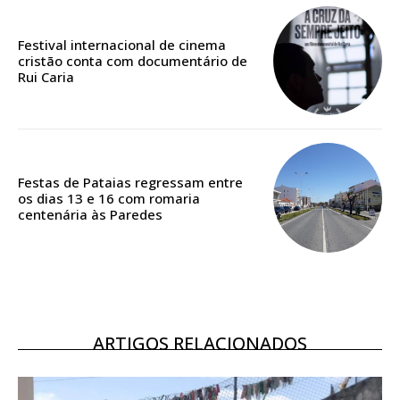
Edição em papel entregue à Quinta-feira em sua
casa
Festival internacional de cinema
Acesso ao conteúdo online
cristão conta com documentário de
Rui Caria
Acesso aos conteúdos Exclusivos para
assinantes
Ofertas para assinatura anual
Escolha o plano
Festas de Pataias regressam entre
os dias 13 e 16 com romaria
centenária às Paredes
ASSINATURA
DIGITAL ANUAL
16
€
ARTIGOS RELACIONADOS
12 meses