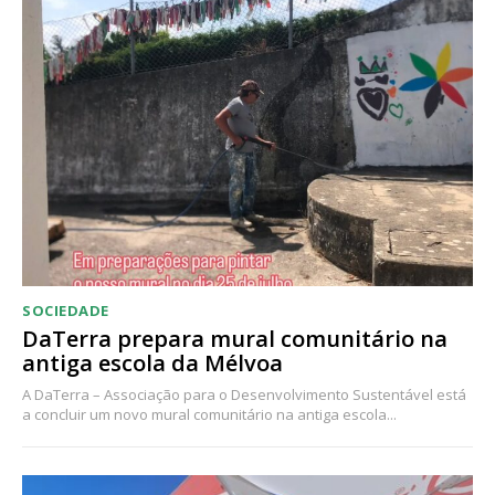
Acesso ao conteúdo online
Acesso aos conteúdos Exclusivos para
assinantes
Ofertas para assinatura anual
Escolha o plano
SOCIEDADE
DaTerra prepara mural comunitário na
antiga escola da Mélvoa
A DaTerra – Associação para o Desenvolvimento Sustentável está
a concluir um novo mural comunitário na antiga escola...