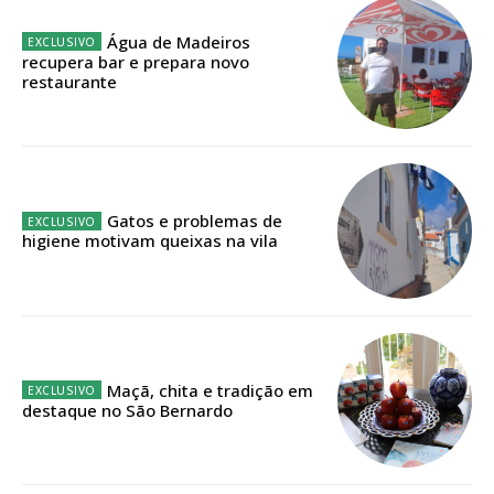
Água de Madeiros
Faça-se assinante do Região de Cister e ajude-nos a manter este serviço
recupera bar e prepara novo
público!
restaurante
Sendo assinante terá acesso a todos os conteúdos exclusivos e versões
digitais.
Escolha o plano de assinatura desejado:
Gatos e problemas de
higiene motivam queixas na vila
ASSINATURA
IMPRESSA
32
€
Maçã, chita e tradição em
12 meses
destaque no São Bernardo