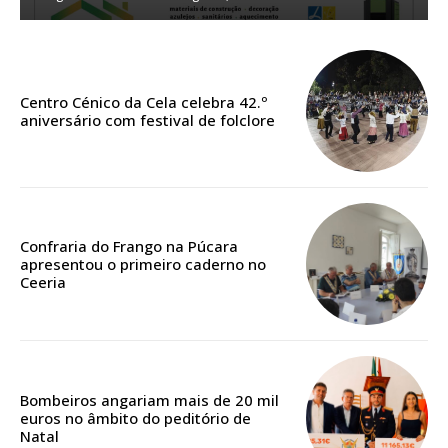
ASSINATURA
DIGITAL ANUAL
Centro Cénico da Cela celebra 42.º
aniversário com festival de folclore
16
€
12 meses
Confraria do Frango na Púcara
apresentou o primeiro caderno no
Acesso ao conteúdo online
Ceeria
Acesso aos conteúdos Exclusivos para
assinantes
Ofertas para assinatura anual
Bombeiros angariam mais de 20 mil
Escolha o plano
euros no âmbito do peditório de
Natal