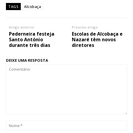
Alcobaça
TAGS
Artigo anterior
Próximo artigo
Pederneira festeja
Escolas de Alcobaça e
Santo António
Nazaré têm novos
durante três dias
diretores
DEIXE UMA RESPOSTA
Comentário:
No