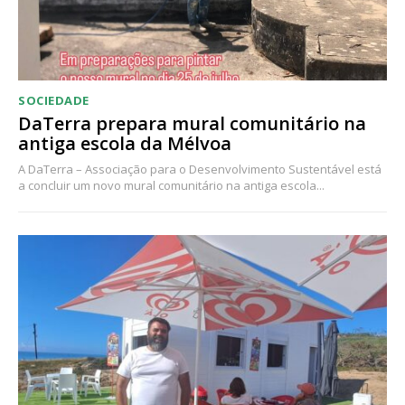
SOCIEDADE
DaTerra prepara mural comunitário na
antiga escola da Mélvoa
A DaTerra – Associação para o Desenvolvimento Sustentável está
a concluir um novo mural comunitário na antiga escola...