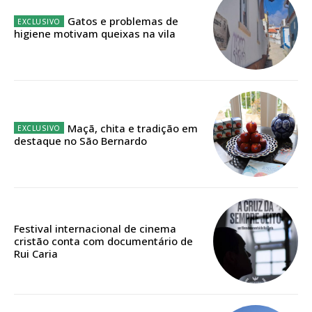
assinantes
Gatos e problemas de
higiene motivam queixas na vila
Ofertas para assinatura anual
Escolha o plano
Maçã, chita e tradição em
destaque no São Bernardo
ASSINATURA
DIGITAL ANUAL
16
€
Festival internacional de cinema
12 meses
cristão conta com documentário de
Rui Caria
Acesso ao conteúdo online
Acesso aos conteúdos Exclusivos para