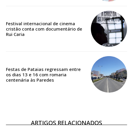
Edição em papel entregue à Quinta-feira em sua
casa
Acesso ao conteúdo online
Festival internacional de cinema
cristão conta com documentário de
Acesso aos conteúdos Exclusivos para
Rui Caria
assinantes
Ofertas para assinatura anual
Escolha o plano
Festas de Pataias regressam entre
os dias 13 e 16 com romaria
centenária às Paredes
ASSINATURA
DIGITAL ANUAL
16
€
ARTIGOS RELACIONADOS
12 meses