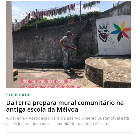
Acesso ao conteúdo online
Acesso aos conteúdos Exclusivos para
assinantes
Ofertas para assinatura anual
Escolha o plano
SOCIEDADE
DaTerra prepara mural comunitário na
antiga escola da Mélvoa
A DaTerra – Associação para o Desenvolvimento Sustentável está
a concluir um novo mural comunitário na antiga escola...