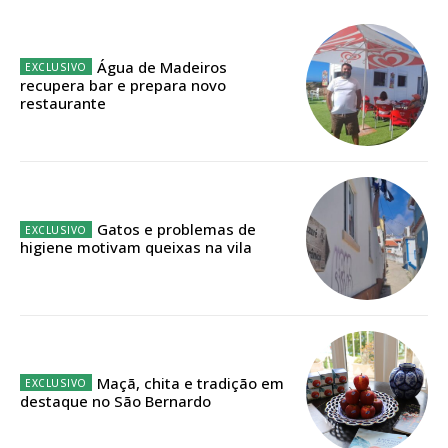
Planos de Assinatura
Faça-se assinante do Região de Cister e ajude-nos a manter este serviço
Água de Madeiros
público!
recupera bar e prepara novo
restaurante
Sendo assinante terá acesso a todos os conteúdos exclusivos e versões
digitais.
Escolha o plano de assinatura desejado:
Gatos e problemas de
higiene motivam queixas na vila
ASSINATURA
IMPRESSA
32
€
Maçã, chita e tradição em
12 meses
destaque no São Bernardo