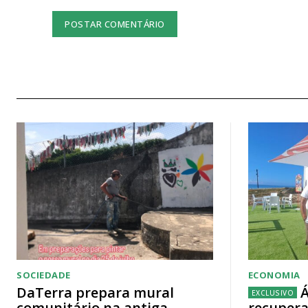
SOCIEDADE
ECONOMIA
DaTerra prepara mural
Á
comunitário na antiga
recupera