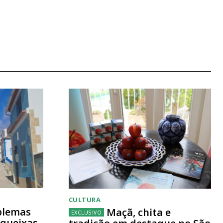
CULTURA
blemas
Maçã, chita e
 queixas