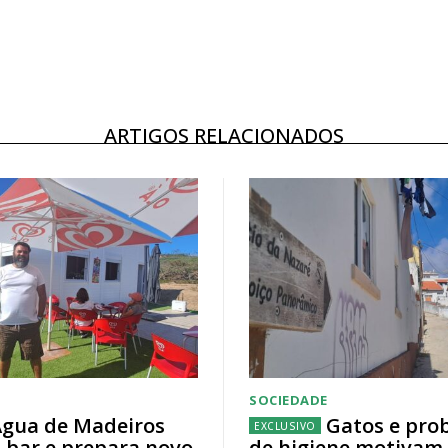
ARTIGOS RELACIONADOS
SOCIEDADE
gua de Madeiros
Gatos e pro
 bar e prepara novo
de higiene motivam