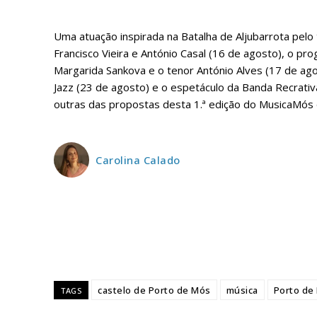
Edição em papel ent
Uma atuação inspirada na Batalha de Aljubarrota pelo 
em sua casa
Francisco Vieira e António Casal (16 de agosto), o pr
Acesso ao conteúdo
Margarida Sankova e o tenor António Alves (17 de ago
Acesso aos conteúd
Jazz (23 de agosto) e o espetáculo da Banda Recrat
assinantes
outras das propostas desta 1.ª edição do MusicaMós 
Ofertas para assina
Escolha
Carolina Calado
castelo de Porto de Mós
música
Porto de
TAGS