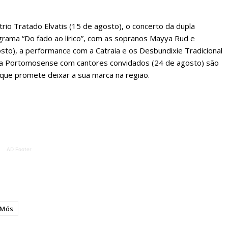
regue à Quinta-feira
Acesso ao conteúd
trio Tratado Elvatis (15 de agosto), o concerto da dupla
Acesso aos conteúd
ograma “Do fado ao lírico”, com as sopranos Mayya Rud e
 online
assinantes
sto), a performance com a Catraia e os Desbundixie Tradicional
os Exclusivos para
Ofertas para assin
iva Portomosense com cantores convidados (24 de agosto) são
que promete deixar a sua marca na região.
tura anual
Escolha
 o plano
AD Footer
 Mós