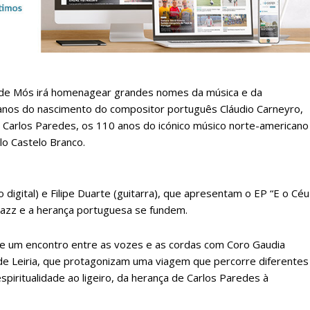
lanos de Assinatu
o de Mós irá homenagear grandes nomes da música e da
 anos do nascimento do compositor português Cláudio Carneyro,
 assinante do Região de Cister e ajude-nos a manter este serviço 
r Carlos Paredes, os 110 anos do icónico músico norte-americano
Sendo assinante terá acesso a todos os conteúdos exclusivos e versões digitais.
lo Castelo Branco.
Escolha o plano de assinatura desejado:
digital) e Filipe Duarte (guitarra), que apresentam o EP “E o Céu
jazz e a herança portuguesa se fundem.
ATURA
ASSI
ESSA
DIGITA
ce um encontro entre as vozes e as cordas com Coro Gaudia
2
€
1
de Leiria, que protagonizam uma viagem que percorre diferentes
spiritualidade ao ligeiro, da herança de Carlos Paredes à
eses
12 