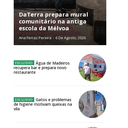
DaTerra prepara mural
comunitário na antiga
ra
escola da Mélvoa
Ana Ferraz Pereira
-
6 De Agosto, 2026
público!
Água de Madeiros
recupera bar e prepara novo
restaurante
NATURA
L ANUAL
Gatos e problemas
6
€
de higiene motivam queixas na
vila
meses