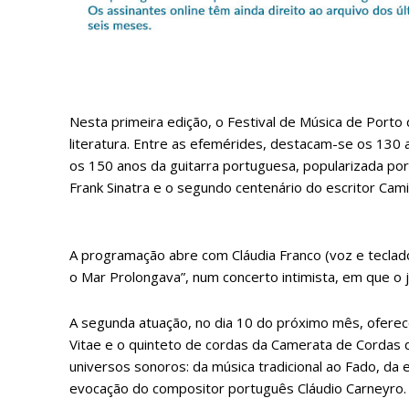
P
Nesta primeira edição, o Festival de Música de Port
literatura. Entre as efemérides, destacam-se os 130
Faça-se
os 150 anos da guitarra portuguesa, popularizada po
Frank Sinatra e o segundo centenário do escritor Cami
A programação abre com Cláudia Franco (voz e teclado 
o Mar Prolongava”, num concerto intimista, em que o 
ASSIN
IMPR
A segunda atuação, no dia 10 do próximo mês, ofere
3
Vitae e o quinteto de cordas da Camerata de Cordas 
universos sonoros: da música tradicional ao Fado, da e
12 m
evocação do compositor português Cláudio Carneyro.