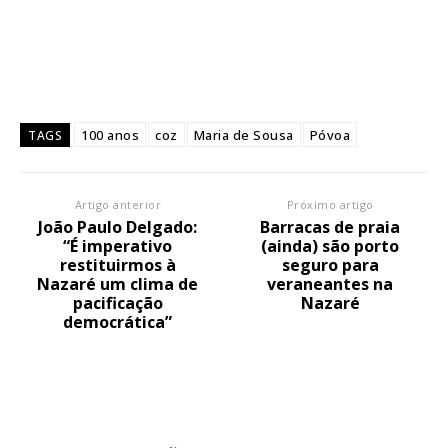
100 anos
coz
Maria de Sousa
Póvoa
TAGS
Artigo anterior
Próximo artigo
João Paulo Delgado:
Barracas de praia
“É imperativo
(ainda) são porto
restituirmos à
seguro para
Nazaré um clima de
veraneantes na
pacificação
Nazaré
democrática”