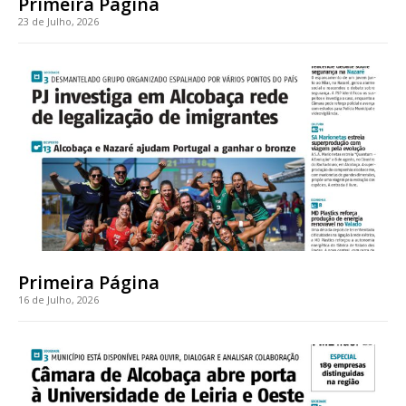
Primeira Página
Acesso ao conteúdo online
23 de Julho, 2026
Acesso aos conteúdos Exclusivos para
assinantes
Ofertas para assinatura anual
Escolha o plano
ASSINATURA
DIGITAL ANUAL
16
€
Primeira Página
16 de Julho, 2026
12 meses
Acesso ao conteúdo online