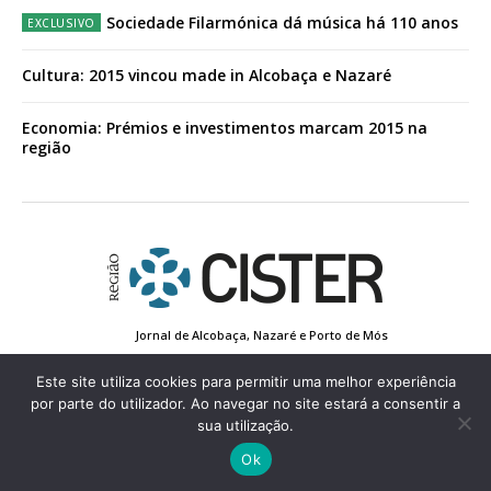
Sociedade Filarmónica dá música há 110 anos
Cultura: 2015 vincou made in Alcobaça e Nazaré
Economia: Prémios e investimentos marcam 2015 na
região
Jornal de Alcobaça, Nazaré e Porto de Mós
Estatuto Editorial
Contactos
Política de Privacidade
Conta de Registo
Edição Impressa
Este site utiliza cookies para permitir uma melhor experiência
por parte do utilizador. Ao navegar no site estará a consentir a
sua utilização.
© 2022 Região de Cister - Todos os direitos reservados.
Ok