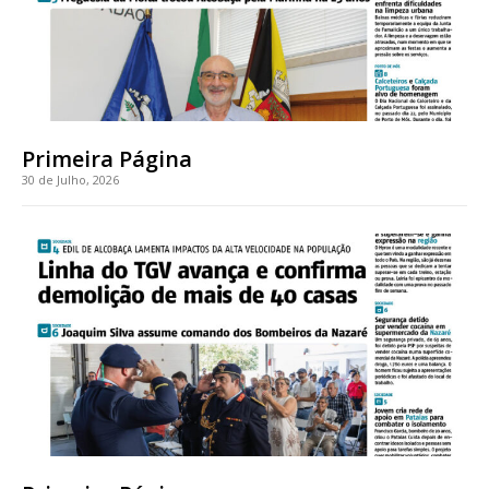
público!
Sendo assinante terá acesso a todos os conteúdos exclusivos e versões
digitais.
Escolha o plano de assinatura desejado:
Primeira Página
30 de Julho, 2026
ASSINATURA
IMPRESSA
32
€
12 meses
Edição em papel entregue à Quinta-feira em sua
casa