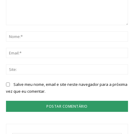
Comentário:
No
Ema
Sit
Salve meu nome, email e site neste navegador para a próxima
vez que eu comentar.