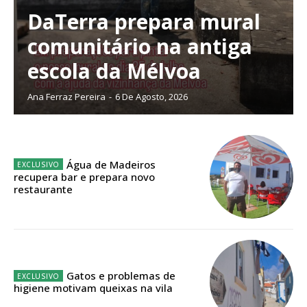
digitais.
DaTerra prepara mural
Escolha o plano de assinatura desejado:
comunitário na antiga
escola da Mélvoa
ASSINATURA
Ana Ferraz Pereira
-
6 De Agosto, 2026
IMPRESSA
32
€
Água de Madeiros
12 meses
recupera bar e prepara novo
restaurante
Edição em papel entregue à Quinta-feira em sua
casa
Acesso ao conteúdo online
Gatos e problemas de
Acesso aos conteúdos Exclusivos para
higiene motivam queixas na vila
assinantes