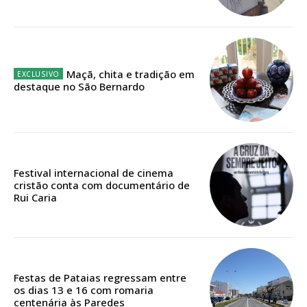
Ofertas para assinatura anual
Escolha o plano
Maçã, chita e tradição em
destaque no São Bernardo
ASSINATURA
DIGITAL ANUAL
16
€
Festival internacional de cinema
cristão conta com documentário de
Rui Caria
12 meses
Acesso ao conteúdo online
Festas de Pataias regressam entre
Acesso aos conteúdos Exclusivos para
os dias 13 e 16 com romaria
assinantes
centenária às Paredes