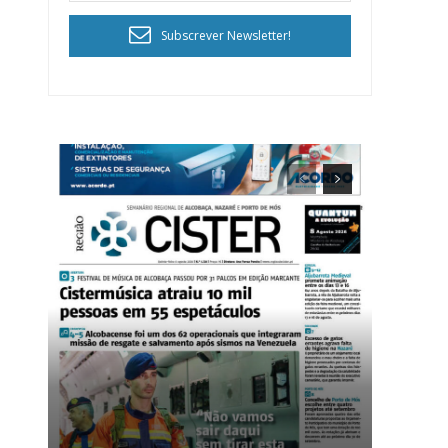
Subscrever Newsletter!
ra
público!