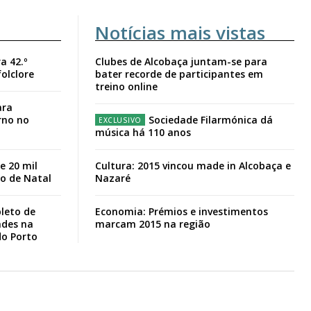
Notícias mais vistas
a 42.º
Clubes de Alcobaça juntam-se para
folclore
bater recorde de participantes em
treino online
ara
rno no
Sociedade Filarmónica dá
música há 110 anos
e 20 mil
Cultura: 2015 vincou made in Alcobaça e
io de Natal
Nazaré
leto de
Economia: Prémios e investimentos
ades na
marcam 2015 na região
do Porto