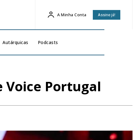
A Minha Conta
Assine já!
Autárquicas
Podcasts
e Voice Portugal