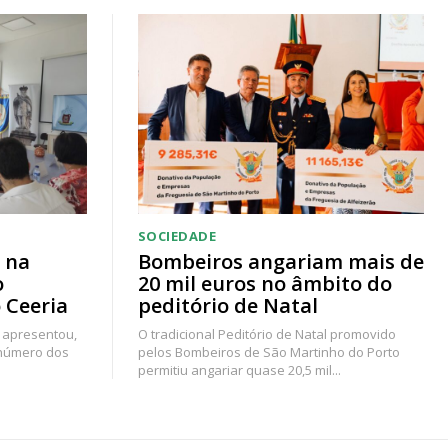
SOCIEDADE
 na
Bombeiros angariam mais de
o
20 mil euros no âmbito do
 Ceeria
peditório de Natal
 apresentou,
O tradicional Peditório de Natal promovido
 número dos
pelos Bombeiros de São Martinho do Porto
permitiu angariar quase 20,5 mil...