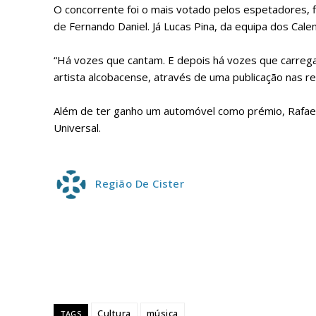
O concorrente foi o mais votado pelos espetadores, f
de Fernando Daniel. Já Lucas Pina, da equipa dos Cale
“Há vozes que cantam. E depois há vozes que carrega
artista alcobacense, através de uma publicação nas re
Além de ter ganho um automóvel como prémio, Rafael 
Universal.
P
Região De Cister
Faça-se
Cultura
música
TAGS