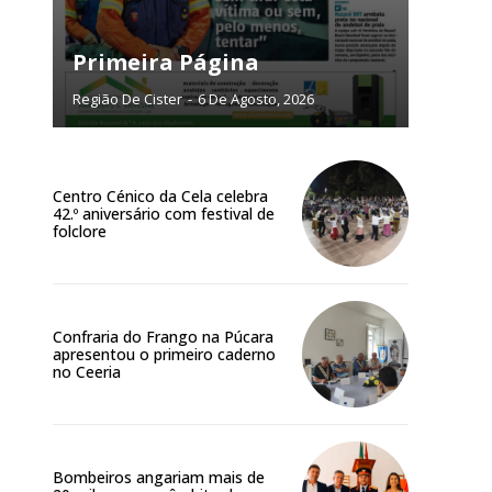
NATURA
L ANUAL
Primeira Página
6
€
Região De Cister
-
6 De Agosto, 2026
meses
Centro Cénico da Cela celebra
o online
42.º aniversário com festival de
os Exclusivos para
folclore
atura anual
Confraria do Frango na Púcara
 o plano
apresentou o primeiro caderno
no Ceeria
Site:
Bombeiros angariam mais de