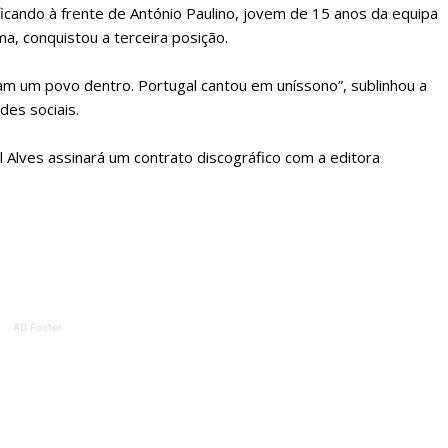
icando à frente de António Paulino, jovem de 15 anos da equipa
ma, conquistou a terceira posição.
m um povo dentro. Portugal cantou em uníssono”, sublinhou a
des sociais.
Alves assinará um contrato discográfico com a editora
lanos de Assinatu
 assinante do Região de Cister e ajude-nos a manter este serviço 
AD Footer
Sendo assinante terá acesso a todos os conteúdos exclusivos e versões digitais.
Escolha o plano de assinatura desejado: