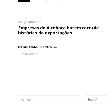
ASSIN
IMPR
3
Artigo anterior
Empresas de Alcobaça batem recorde
12 m
histórico de exportações
Edição em papel ent
DEIXE UMA RESPOSTA
em sua casa
Acesso ao conteúdo
Acesso aos conteúd
assinantes
Ofertas para assina
Escolha
Comentário:
Nome:*