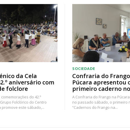
SOCIEDADE
énico da Cela
Confraria do Frango
42.º aniversário com
Púcara apresentou 
de folclore
primeiro caderno no
 comemorações do 42.º
A Confraria do Frango na Púcara
 Grupo Folclórico do Centro
no passado sábado, o primeiro
a promove este sábado,...
“Cadernos do Frango na...