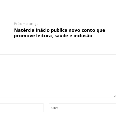
ATURA
ASSI
ESSA
DIGITA
2
€
1
Próximo artigo
Natércia Inácio publica novo conto que
eses
12 
promove leitura, saúde e inclusão
regue à Quinta-feira
Acesso ao conteúd
Acesso aos conteúd
 online
assinantes
os Exclusivos para
Ofertas para assin
tura anual
Escolha
 o plano
Email:*