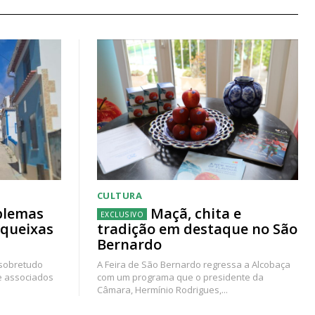
CULTURA
blemas
Maçã, chita e
 queixas
tradição em destaque no São
Bernardo
 sobretudo
A Feira de São Bernardo regressa a Alcobaça
e associados
com um programa que o presidente da
Câmara, Hermínio Rodrigues,...