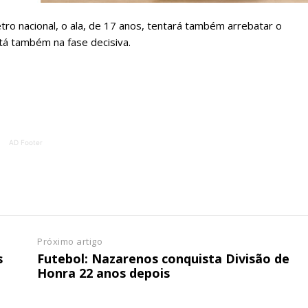
ATURA
ASSI
ro nacional, o ala, de 17 anos, tentará também arrebatar o
ESSA
DIGITA
stá também na fase decisiva.
2
€
1
eses
12 
regue à Quinta-feira
Acesso ao conteúd
AD Footer
Acesso aos conteúd
 online
assinantes
os Exclusivos para
Ofertas para assin
tura anual
Escolha
Próximo artigo
s
Futebol: Nazarenos conquista Divisão de
 o plano
Honra 22 anos depois