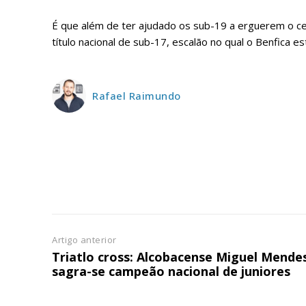
ASSIN
É que além de ter ajudado os sub-19 a erguerem o cet
IMPR
título nacional de sub-17, escalão no qual o Benfica e
3
12 m
Rafael Raimundo
Edição em papel ent
em sua casa
Acesso ao conteúdo
Acesso aos conteúd
assinantes
Ofertas para assina
Artigo anterior
Triatlo cross: Alcobacense Miguel Mende
Escolha
sagra-se campeão nacional de juniores