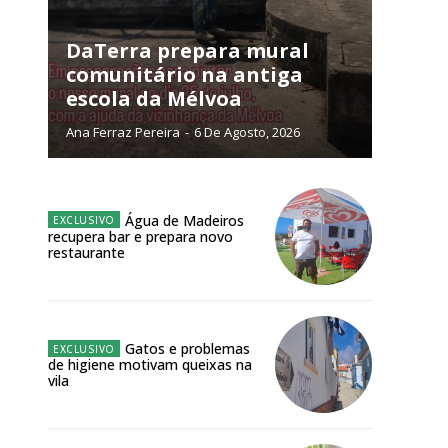
NATURA
L ANUAL
DaTerra prepara mural
comunitário na antiga
6
€
escola da Mélvoa
Ana Ferraz Pereira
-
6 De Agosto, 2026
meses
o online
Água de Madeiros
os Exclusivos para
recupera bar e prepara novo
restaurante
atura anual
 o plano
Gatos e problemas
de higiene motivam queixas na
vila