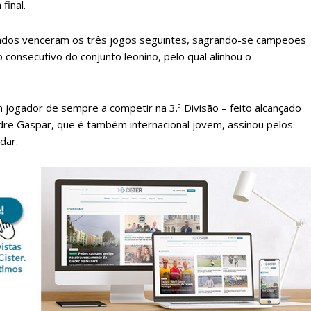
final.
arnados venceram os três jogos seguintes, sagrando-se campeões
o consecutivo do conjunto leonino, pelo qual alinhou o
 jogador de sempre a competir na 3.ª Divisão – feito alcançado
dre Gaspar, que é também internacional jovem, assinou pelos
dar.
lanos de Assinatu
 assinante do Região de Cister e ajude-nos a manter este serviço 
Sendo assinante terá acesso a todos os conteúdos exclusivos e versões digitais.
Escolha o plano de assinatura desejado: