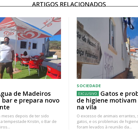
ARTIGOS RELACIONADOS
SOCIEDADE
gua de Madeiros
Gatos e pro
 bar e prepara novo
de higiene motivam
nte
na vila
 meses depois de ter sido
O excesso de animais errantes,
a tempestade Kristin, o Bar de
gatos, e os problemas de higien
ros...
foram levados à reunião da...