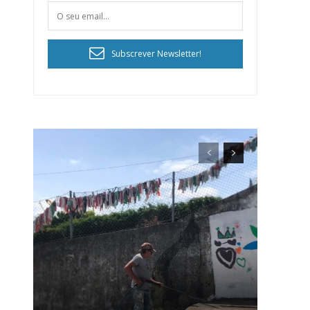
Subscrever Newsletter!
ra
público!