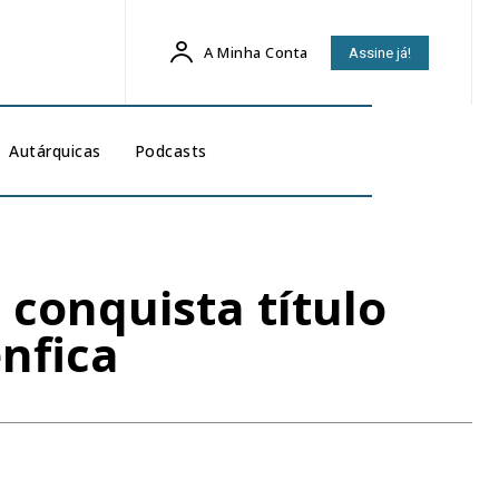
A Minha Conta
Assine já!
Autárquicas
Podcasts
 conquista título
nfica