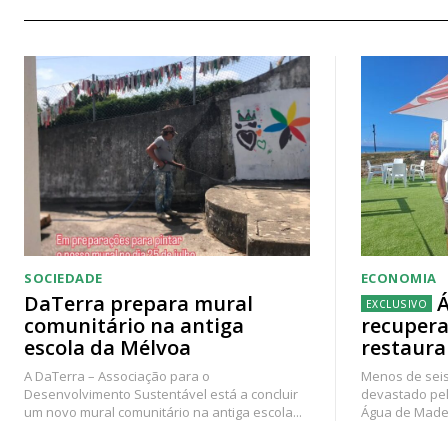
SOCIEDADE
ECONOMIA
DaTerra prepara mural
Á
comunitário na antiga
recupera
escola da Mélvoa
restaura
A DaTerra – Associação para o
Menos de seis
Desenvolvimento Sustentável está a concluir
devastado pel
um novo mural comunitário na antiga escola...
Água de Madei