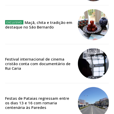
12 meses
Maçã, chita e tradição em
Edição em papel entregue à Quinta-feira em sua
destaque no São Bernardo
casa
Acesso ao conteúdo online
Acesso aos conteúdos Exclusivos para
assinantes
Ofertas para assinatura anual
Festival internacional de cinema
cristão conta com documentário de
Rui Caria
Escolha o plano
Festas de Pataias regressam entre
ASSINATURA
os dias 13 e 16 com romaria
DIGITAL ANUAL
centenária às Paredes