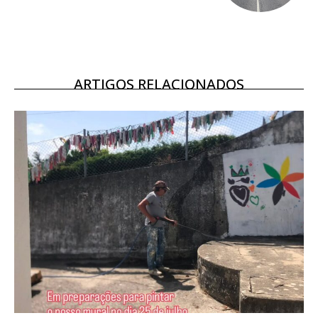
16
€
12 meses
ARTIGOS RELACIONADOS
Acesso ao conteúdo online
Acesso aos conteúdos Exclusivos para
assinantes
Ofertas para assinatura anual
Escolha o plano