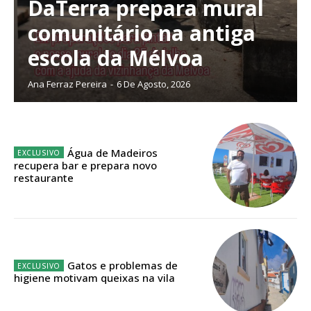
DaTerra prepara mural
comunitário na antiga
escola da Mélvoa
Planos de Assinatura
Ana Ferraz Pereira
-
6 De Agosto, 2026
Faça-se assinante do Região de Cister e ajude-nos a manter este serviço
público!
Sendo assinante terá acesso a todos os conteúdos exclusivos e versões
digitais.
Água de Madeiros
Escolha o plano de assinatura desejado:
recupera bar e prepara novo
restaurante
ASSINATURA
IMPRESSA
Gatos e problemas de
32
€
higiene motivam queixas na vila