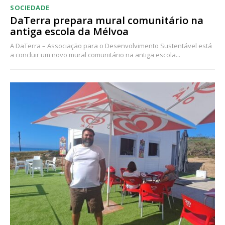
SOCIEDADE
DaTerra prepara mural comunitário na
antiga escola da Mélvoa
A DaTerra – Associação para o Desenvolvimento Sustentável está
a concluir um novo mural comunitário na antiga escola...