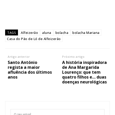
Alfeizerão
aluna
bolacha
bolacha Mariana
TAGS
Casa do Pão de Ló de Alfeizerão
Artigo anterior
Próximo artigo
Santo António
A história inspiradora
regista a maior
de Ana Margarida
afluência dos últimos
Lourenço: que tem
anos
quatro filhos e… duas
doenças neurológicas