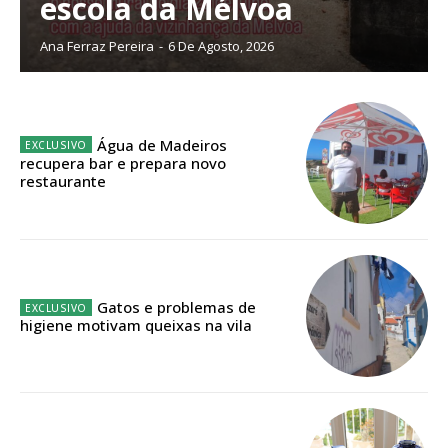
escola da Mélvoa
Ana Ferraz Pereira
-
6 De Agosto, 2026
Edição em papel entregue à Quinta-feira em sua
casa
Acesso ao conteúdo online
Acesso aos conteúdos Exclusivos para
Água de Madeiros
assinantes
recupera bar e prepara novo
restaurante
Ofertas para assinatura anual
Escolha o plano
Gatos e problemas de
higiene motivam queixas na vila
ASSINATURA
DIGITAL ANUAL
16
€