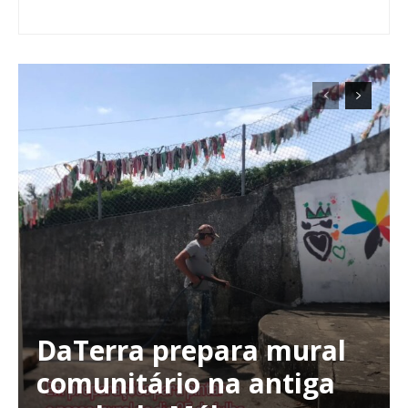
Planos de Assinatura
Faça-se assinante do Região de Cister e ajude-nos a manter este serviço
público!
Sendo assinante terá acesso a todos os conteúdos exclusivos e versões
digitais.
Escolha o plano de assinatura desejado:
ASSINATURA
IMPRESSA
32
€
DaTerra prepara mural
comunitário na antiga
12 meses