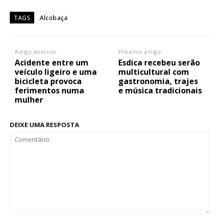
Alcobaça
TAGS
Artigo anterior
Próximo artigo
Acidente entre um
Esdica recebeu serão
veículo ligeiro e uma
multicultural com
bicicleta provoca
gastronomia, trajes
ferimentos numa
e música tradicionais
mulher
DEIXE UMA RESPOSTA
Comentário: