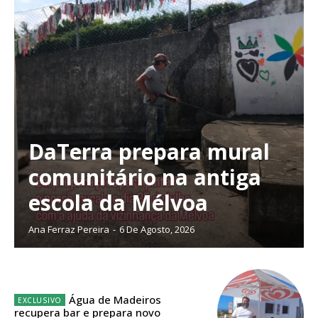
Planos de Assinatura
DaTerra prepara mural
comunitário na antiga
Faça-se assinante do Região de Cister e ajude-nos a manter este serviço
público!
escola da Mélvoa
Sendo assinante terá acesso a todos os conteúdos exclusivos e versões
digitais.
Ana Ferraz Pereira
-
6 De Agosto, 2026
Escolha o plano de assinatura desejado:
Água de Madeiros
recupera bar e prepara novo