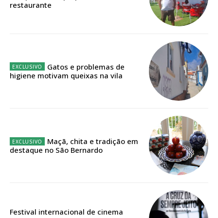
ASSINATURA
restaurante
IMPRESSA
32
€
12 meses
Gatos e problemas de
higiene motivam queixas na vila
Edição em papel entregue à Quinta-feira em sua
casa
Acesso ao conteúdo online
Acesso aos conteúdos Exclusivos para
Maçã, chita e tradição em
assinantes
destaque no São Bernardo
Ofertas para assinatura anual
Escolha o plano
Festival internacional de cinema