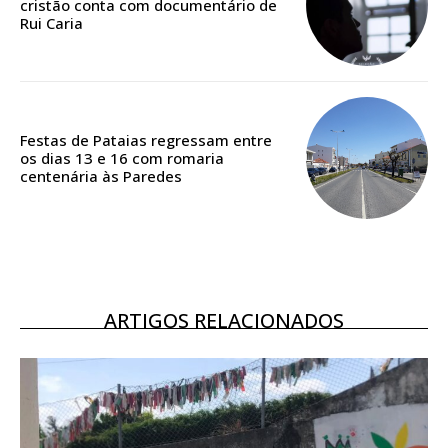
cristão conta com documentário de
Rui Caria
ASSINATURA
DIGITAL ANUAL
16
€
Festas de Pataias regressam entre
os dias 13 e 16 com romaria
12 meses
centenária às Paredes
Acesso ao conteúdo online
Acesso aos conteúdos Exclusivos para
assinantes
ARTIGOS RELACIONADOS
Ofertas para assinatura anual
Escolha o plano