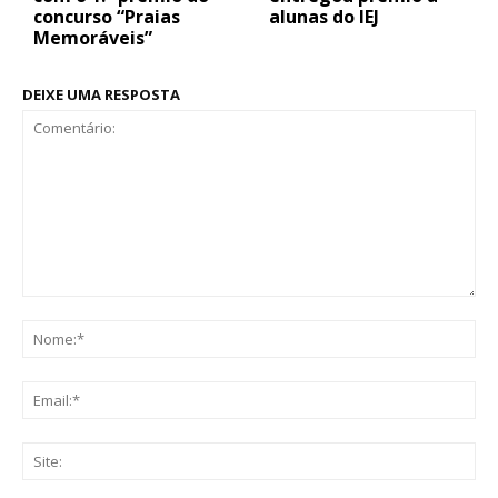
concurso “Praias
alunas do IEJ
Memoráveis”
DEIXE UMA RESPOSTA
Comentário:
No
Ema
Sit