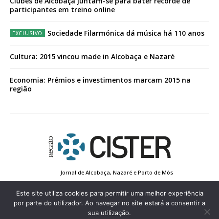
Clubes de Alcobaça juntam-se para bater recorde de
participantes em treino online
Sociedade Filarmónica dá música há 110 anos
Cultura: 2015 vincou made in Alcobaça e Nazaré
Economia: Prémios e investimentos marcam 2015 na
região
Jornal de Alcobaça, Nazaré e Porto de Mós
Estatuto Editorial
Contactos
Política de Privacidade
Conta de Registo
Edição Impressa
Este site utiliza cookies para permitir uma melhor experiência
por parte do utilizador. Ao navegar no site estará a consentir a
sua utilização.
© 2022 Região de Cister - Todos os direitos reservados.