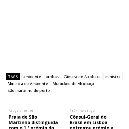
ambiente
arribas
Câmara de Alcobaça
ministra
TAGS
Ministra do Ambiente
Município de Alcobaça
são martinho do porto
Artigo anterior
Próximo artigo
Praia de São
Cônsul-Geral do
Martinho distinguida
Brasil em Lisboa
com o 1.º prémio do
entregou prémio a